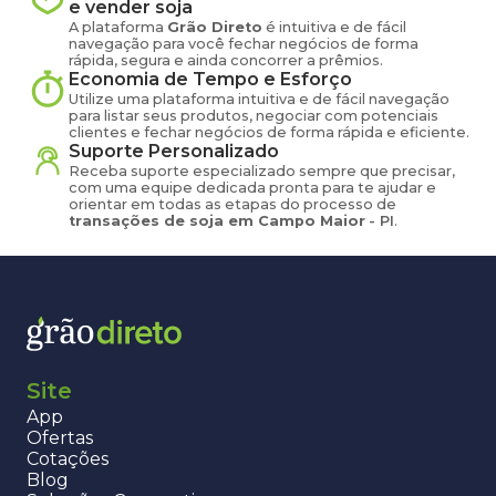
e vender
soja
A plataforma
Grão Direto
é intuitiva e de fácil
navegação para você fechar negócios de forma
rápida, segura e ainda concorrer a prêmios.
Economia de Tempo e Esforço
Utilize uma plataforma intuitiva e de fácil navegação
para listar seus produtos, negociar com potenciais
clientes e fechar negócios de forma rápida e eficiente.
Suporte Personalizado
Receba suporte especializado sempre que precisar,
com uma equipe dedicada pronta para te ajudar e
orientar em todas as etapas do processo de
transações de
soja
em
Campo Maior
-
PI
.
Site
App
Ofertas
Cotações
Blog