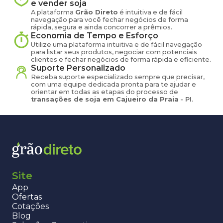
e vender
soja
A plataforma
Grão Direto
é intuitiva e de fácil
navegação para você fechar negócios de forma
rápida, segura e ainda concorrer a prêmios.
Economia de Tempo e Esforço
Utilize uma plataforma intuitiva e de fácil navegação
para listar seus produtos, negociar com potenciais
clientes e fechar negócios de forma rápida e eficiente.
Suporte Personalizado
Receba suporte especializado sempre que precisar,
com uma equipe dedicada pronta para te ajudar e
orientar em todas as etapas do processo de
transações de
soja
em
Cajueiro da Praia
-
PI
.
Site
App
Ofertas
Cotações
Blog