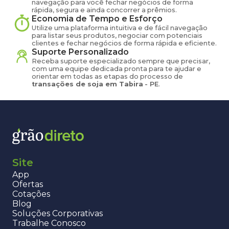
navegação para você fechar negócios de forma
rápida, segura e ainda concorrer a prêmios.
Economia de Tempo e Esforço
Utilize uma plataforma intuitiva e de fácil navegação
para listar seus produtos, negociar com potenciais
clientes e fechar negócios de forma rápida e eficiente.
Suporte Personalizado
Receba suporte especializado sempre que precisar,
com uma equipe dedicada pronta para te ajudar e
orientar em todas as etapas do processo de
transações de
soja
em
Tabira
-
PE
.
Site
App
Ofertas
Cotações
Blog
Soluções Corporativas
Trabalhe Conosco