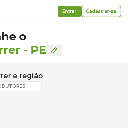
Entrar
Cadastrar-se
he o
rrer
-
PE
rer
e região
RODUTORES