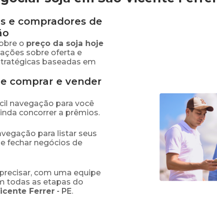
s e compradores de
ão
obre o
preço
da soja
hoje
mações sobre oferta e
stratégicas baseadas em
de comprar e vender
fácil navegação para você
ainda concorrer a prêmios.
navegação para listar seus
 e fechar negócios de
precisar, com uma equipe
em todas as etapas do
icente Ferrer
-
PE
.