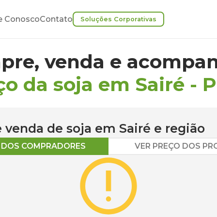
e Conosco
Contato
Soluções Corporativas
pre, venda e acompan
ço da soja em Sairé
-
P
 e venda de
soja
em
Sairé
e região
O DOS COMPRADORES
VER PREÇO DOS P