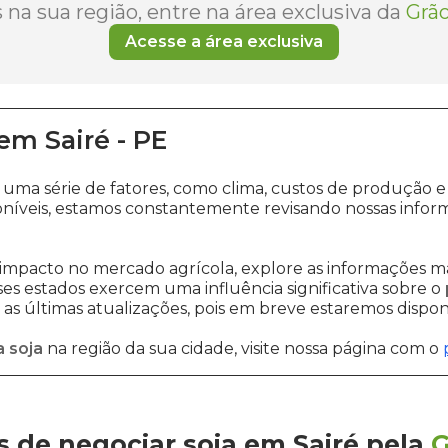
na sua região, entre na área exclusiva da
Grão
Acesse a área exclusiva
em
Sairé
-
PE
a uma série de fatores, como clima, custos de produç
níveis, estamos constantemente revisando nossas inform
impacto no mercado agrícola, explore as informações ma
sses estados exercem uma influência significativa sobre o
s últimas atualizações, pois em breve estaremos disponi
 soja
na região da sua cidade, visite nossa página com o
 de negociar soja em Sairé
pela
G