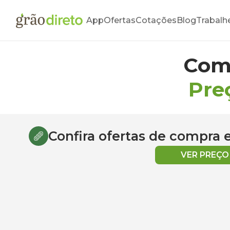
App
Ofertas
Cotações
Blog
Trabalh
Com
Pre
Confira ofertas de compra
VER PREÇ