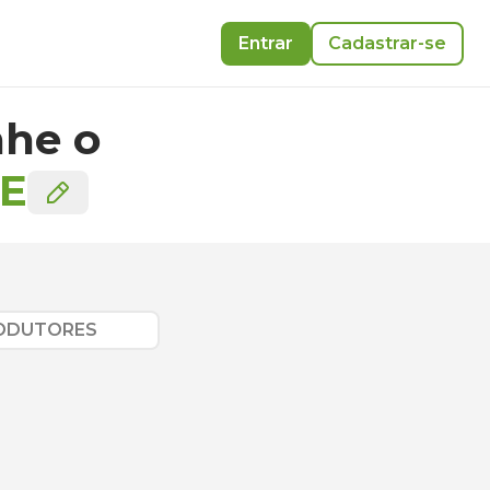
Entrar
Cadastrar-se
he o
E
RODUTORES