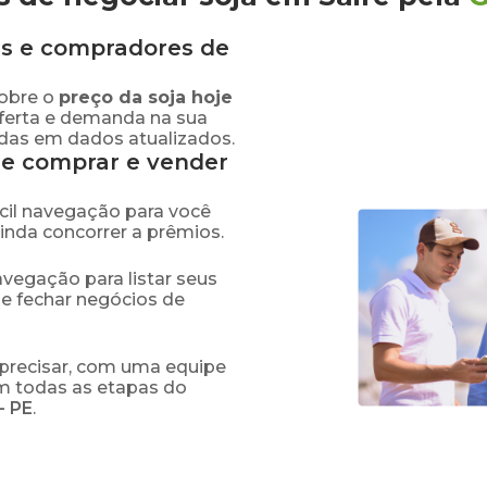
s e compradores de
obre o
preço
da soja
hoje
oferta e demanda na sua
adas em dados atualizados.
de comprar e vender
fácil navegação para você
ainda concorrer a prêmios.
navegação para listar seus
 e fechar negócios de
precisar, com uma equipe
em todas as etapas do
-
PE
.