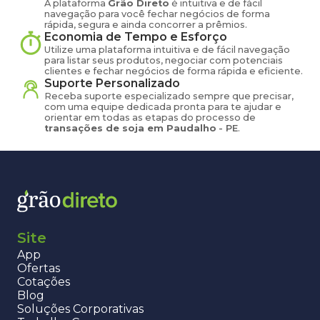
A plataforma
Grão Direto
é intuitiva e de fácil
navegação para você fechar negócios de forma
rápida, segura e ainda concorrer a prêmios.
Economia de Tempo e Esforço
Utilize uma plataforma intuitiva e de fácil navegação
para listar seus produtos, negociar com potenciais
clientes e fechar negócios de forma rápida e eficiente.
Suporte Personalizado
Receba suporte especializado sempre que precisar,
com uma equipe dedicada pronta para te ajudar e
orientar em todas as etapas do processo de
transações de
soja
em
Paudalho
-
PE
.
Site
App
Ofertas
Cotações
Blog
Soluções Corporativas