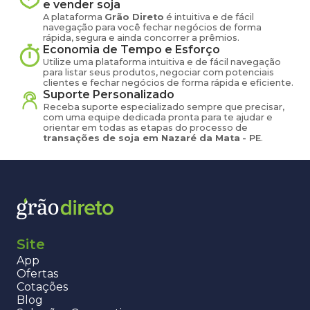
e vender
soja
A plataforma
Grão Direto
é intuitiva e de fácil
navegação para você fechar negócios de forma
rápida, segura e ainda concorrer a prêmios.
Economia de Tempo e Esforço
Utilize uma plataforma intuitiva e de fácil navegação
para listar seus produtos, negociar com potenciais
clientes e fechar negócios de forma rápida e eficiente.
Suporte Personalizado
Receba suporte especializado sempre que precisar,
com uma equipe dedicada pronta para te ajudar e
orientar em todas as etapas do processo de
transações de
soja
em
Nazaré da Mata
-
PE
.
Site
App
Ofertas
Cotações
Blog