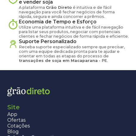
e vender
soja
A plataforma
Grão Direto
é intuitiva e de fácil
navegação para você fechar negócios de forma
rápida, segura e ainda concorrer a prêmios.
Economia de Tempo e Esforço
Utilize uma plataforma intuitiva e de fácil navegação
para listar seus produtos, negociar com potenciais
clientes e fechar negócios de forma rápida e eficiente.
Suporte Personalizado
Receba suporte especializado sempre que precisar,
com uma equipe dedicada pronta para te ajudar e
orientar em todas as etapas do processo de
transações de
soja
em
Macaparana
-
PE
.
Site
App
Ofertas
Cotações
Blog