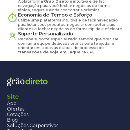
A plataforma
Grão Direto
é intuitiva e de fácil
navegação para você fechar negócios de forma
rápida, segura e ainda concorrer a prêmios.
Economia de Tempo e Esforço
Utilize uma plataforma intuitiva e de fácil navegação
para listar seus produtos, negociar com potenciais
clientes e fechar negócios de forma rápida e eficiente.
Suporte Personalizado
Receba suporte especializado sempre que precisar,
com uma equipe dedicada pronta para te ajudar e
orientar em todas as etapas do processo de
transações de
soja
em
Jaqueira
-
PE
.
Site
App
Ofertas
Cotações
Blog
Soluções Corporativas