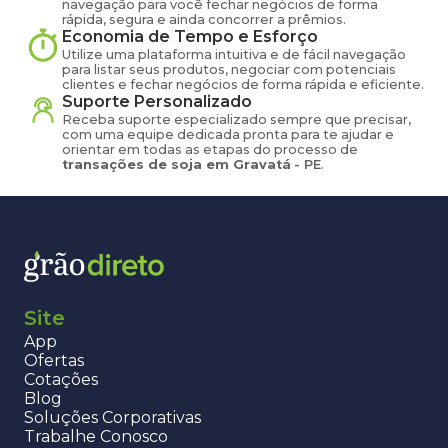
navegação para você fechar negócios de forma
rápida, segura e ainda concorrer a prêmios.
Economia de Tempo e Esforço
Utilize uma plataforma intuitiva e de fácil navegação
para listar seus produtos, negociar com potenciais
clientes e fechar negócios de forma rápida e eficiente.
Suporte Personalizado
Receba suporte especializado sempre que precisar,
com uma equipe dedicada pronta para te ajudar e
orientar em todas as etapas do processo de
transações de
soja
em
Gravatá
-
PE
.
Site
App
Ofertas
Cotações
Blog
Soluções Corporativas
Trabalhe Conosco