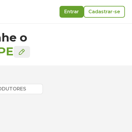
Entrar
Cadastrar-se
he o
PE
RODUTORES