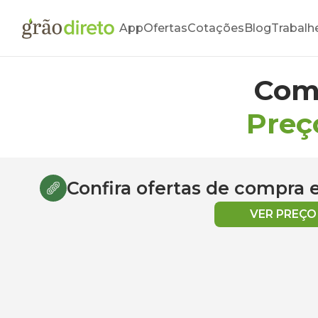
App
Ofertas
Cotações
Blog
Trabalh
Com
Preç
Confira ofertas de compra
VER PREÇ