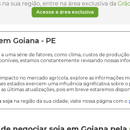
na sua região, entre na área exclusiva da
Grão
Acesse a área exclusiva
em
Goiana
-
PE
o a uma série de fatores, como clima, custos de prod
poníveis, estamos constantemente revisando nossas info
impacto no mercado agrícola, explore as informações ma
sses estados exercem uma influência significativa sobre o
s últimas atualizações, pois em breve estaremos disponi
 soja
na região da sua cidade, visite nossa página com o
de negociar soja em Goiana
pela