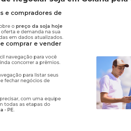
s e compradores de
obre o
preço
da soja
hoje
e oferta e demanda na sua
adas em dados atualizados.
de comprar e vender
fácil navegação para você
ainda concorrer a prêmios.
navegação para listar seus
 e fechar negócios de
precisar, com uma equipe
em todas as etapas do
na
-
PE
.