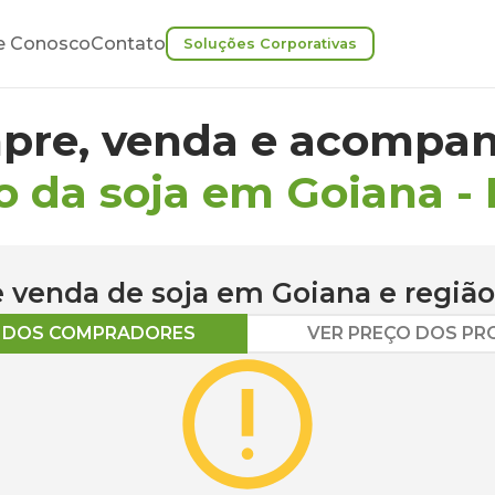
e Conosco
Contato
Soluções Corporativas
pre, venda e acompan
o da soja em Goiana
-
 e venda de
soja
em
Goiana
e região
O DOS COMPRADORES
VER PREÇO DOS P