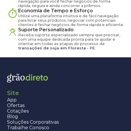
navegação para você fechar negócios de forma
rápida, segura e ainda concorrer a prêmios.
Economia de Tempo e Esforço
Utilize uma plataforma intuitiva e de fácil navegação
para listar seus produtos, negociar com potenciais
clientes e fechar negócios de forma rápida e eficiente.
Suporte Personalizado
Receba suporte especializado sempre que precisar,
com uma equipe dedicada pronta para te ajudar e
orientar em todas as etapas do processo de
transações de
soja
em
Floresta
-
PE
.
Site
App
Ofertas
Cotações
Blog
Soluções Corporativas
Trabalhe Conosco