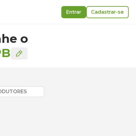
Entrar
Cadastrar-se
he o
PB
RODUTORES