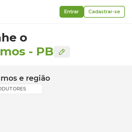
Entrar
Cadastrar-se
he o
amos
-
PB
Ramos
e região
RODUTORES