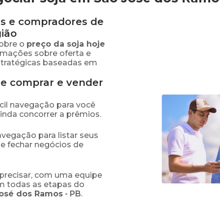
s e compradores de
ião
obre o
preço
da soja
hoje
ormações sobre oferta e
stratégicas baseadas em
de comprar e vender
fácil navegação para você
ainda concorrer a prêmios.
navegação para listar seus
 e fechar negócios de
precisar, com uma equipe
em todas as etapas do
José dos Ramos
-
PB
.