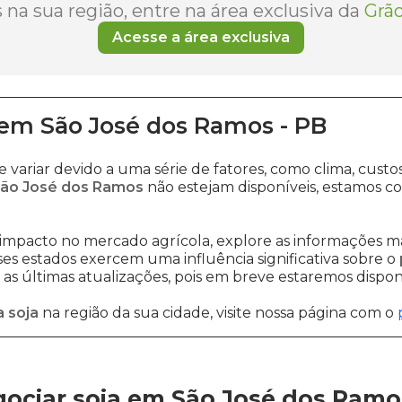
na sua região, entre na área exclusiva da
Grão
Acesse a área exclusiva
em
São José dos Ramos
-
PB
 variar devido a uma série de fatores, como clima, cu
São José dos Ramos
não estejam disponíveis, estamos c
impacto no mercado agrícola, explore as informações ma
sses estados exercem uma influência significativa sobre o
s últimas atualizações, pois em breve estaremos disponi
 soja
na região da sua cidade, visite nossa página com o
ociar soja em São José dos Ramo