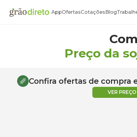
App
Ofertas
Cotações
Blog
Trabalh
Com
Preço da s
Confira ofertas de compra
VER PREÇ