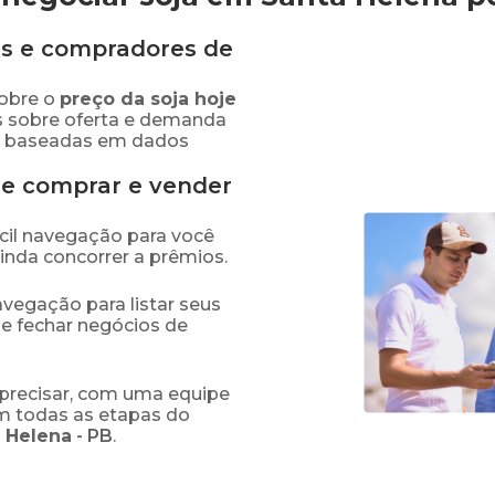
s e compradores de
obre o
preço
da soja
hoje
s sobre oferta e demanda
as baseadas em dados
de comprar e vender
fácil navegação para você
ainda concorrer a prêmios.
navegação para listar seus
 e fechar negócios de
precisar, com uma equipe
em todas as etapas do
 Helena
-
PB
.