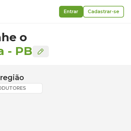
Entrar
Cadastrar-se
he o
a
-
PB
região
RODUTORES