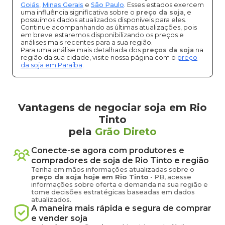
Goiás
,
Minas Gerais
e
São Paulo
. Esses estados exercem
uma influência significativa sobre o
preço da soja
, e
possuímos dados atualizados disponíveis para eles.
Continue acompanhando as últimas atualizações, pois
em breve estaremos disponibilizando os preços e
análises mais recentes para a sua região.
Para uma análise mais detalhada dos
preços da soja
na
região da sua cidade, visite nossa página com o
preço
da soja em Paraíba
.
Vantagens de negociar soja em Rio
Tinto
pela
Grão Direto
Conecte-se agora com produtores e
compradores de
soja
de
Rio Tinto
e região
Tenha em mãos informações atualizadas sobre o
preço
da soja
hoje em
Rio Tinto
-
PB
, acesse
informações sobre oferta e demanda na sua região e
tome decisões estratégicas baseadas em dados
atualizados.
A maneira mais rápida e segura de comprar
e vender
soja