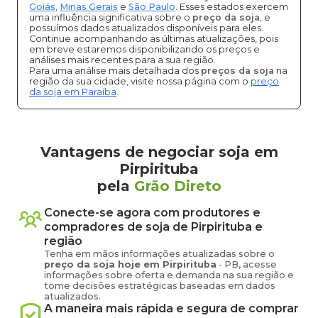
Goiás
,
Minas Gerais
e
São Paulo
. Esses estados exercem
uma influência significativa sobre o
preço da soja
, e
possuímos dados atualizados disponíveis para eles.
Continue acompanhando as últimas atualizações, pois
em breve estaremos disponibilizando os preços e
análises mais recentes para a sua região.
Para uma análise mais detalhada dos
preços da soja
na
região da sua cidade, visite nossa página com o
preço
da soja em Paraíba
.
Vantagens de negociar soja em
Pirpirituba
pela
Grão Direto
Conecte-se agora com produtores e
compradores de
soja
de
Pirpirituba
e
região
Tenha em mãos informações atualizadas sobre o
preço
da soja
hoje em
Pirpirituba
-
PB
, acesse
informações sobre oferta e demanda na sua região e
tome decisões estratégicas baseadas em dados
atualizados.
A maneira mais rápida e segura de comprar