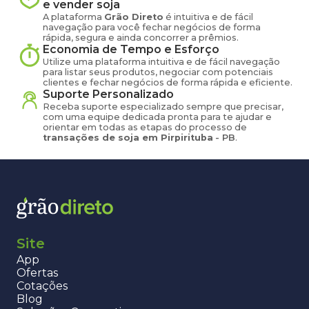
e vender
soja
A plataforma
Grão Direto
é intuitiva e de fácil
navegação para você fechar negócios de forma
rápida, segura e ainda concorrer a prêmios.
Economia de Tempo e Esforço
Utilize uma plataforma intuitiva e de fácil navegação
para listar seus produtos, negociar com potenciais
clientes e fechar negócios de forma rápida e eficiente.
Suporte Personalizado
Receba suporte especializado sempre que precisar,
com uma equipe dedicada pronta para te ajudar e
orientar em todas as etapas do processo de
transações de
soja
em
Pirpirituba
-
PB
.
Site
App
Ofertas
Cotações
Blog