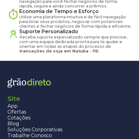
navegação para você fechar negócios de forma
rápida, segura e ainda concorrer a prêmios.
Economia de Tempo e Esforço
Utilize uma plataforma intuitiva e de fácil navegação
para listar seus produtos, negociar com potenciais
clientes e fechar negócios de forma rápida e eficiente.
Suporte Personalizado
Receba suporte especializado sempre que precisar,
com uma equipe dedicada pronta para te ajudar e
orientar em todas as etapas do processo de
transações de
soja
em
Natuba
-
PB
.
Site
App
Ofertas
Cotações
Blog
Soluções Corporativas
Trabalhe Conosco