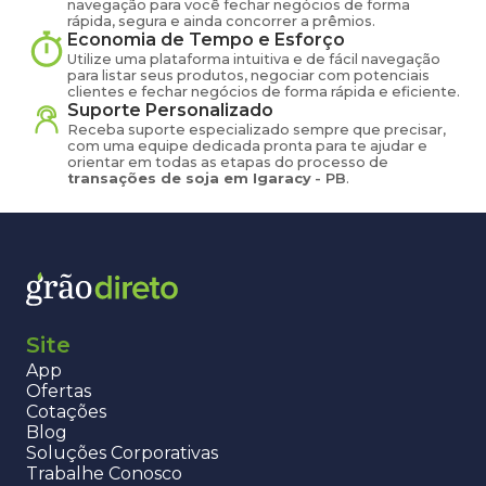
navegação para você fechar negócios de forma
rápida, segura e ainda concorrer a prêmios.
Economia de Tempo e Esforço
Utilize uma plataforma intuitiva e de fácil navegação
para listar seus produtos, negociar com potenciais
clientes e fechar negócios de forma rápida e eficiente.
Suporte Personalizado
Receba suporte especializado sempre que precisar,
com uma equipe dedicada pronta para te ajudar e
orientar em todas as etapas do processo de
transações de
soja
em
Igaracy
-
PB
.
Site
App
Ofertas
Cotações
Blog
Soluções Corporativas
Trabalhe Conosco