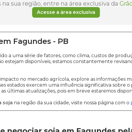
na sua região, entre na área exclusiva da
Grão
Acesse a área exclusiva
em
Fagundes
-
PB
ido a uma série de fatores, como clima, custos de pr
o estejam disponíveis, estamos constantemente revisan
impacto no mercado agrícola, explore as informações ma
sses estados exercem uma influência significativa sobre o
s últimas atualizações, pois em breve estaremos disponi
 soja
na região da sua cidade, visite nossa página com o
e negociar soja em Fagundes
pe