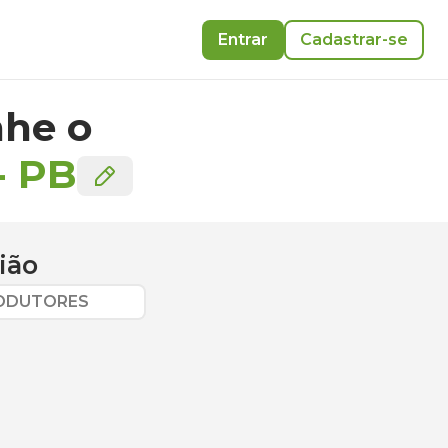
Entrar
Cadastrar-se
he o
-
PB
ião
RODUTORES