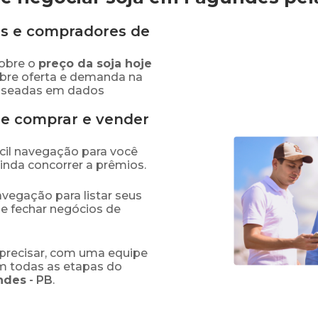
s e compradores de
obre o
preço
da soja
hoje
obre oferta e demanda na
baseadas em dados
de comprar e vender
fácil navegação para você
ainda concorrer a prêmios.
navegação para listar seus
 e fechar negócios de
precisar, com uma equipe
em todas as etapas do
ndes
-
PB
.