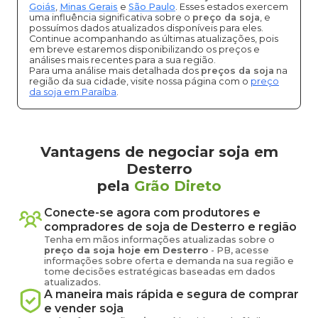
Goiás
,
Minas Gerais
e
São Paulo
. Esses estados exercem
uma influência significativa sobre o
preço da soja
, e
possuímos dados atualizados disponíveis para eles.
Continue acompanhando as últimas atualizações, pois
em breve estaremos disponibilizando os preços e
análises mais recentes para a sua região.
Para uma análise mais detalhada dos
preços da soja
na
região da sua cidade, visite nossa página com o
preço
da soja em Paraíba
.
Vantagens de negociar soja em
Desterro
pela
Grão Direto
Conecte-se agora com produtores e
compradores de
soja
de
Desterro
e região
Tenha em mãos informações atualizadas sobre o
preço
da soja
hoje em
Desterro
-
PB
, acesse
informações sobre oferta e demanda na sua região e
tome decisões estratégicas baseadas em dados
atualizados.
A maneira mais rápida e segura de comprar
e vender
soja