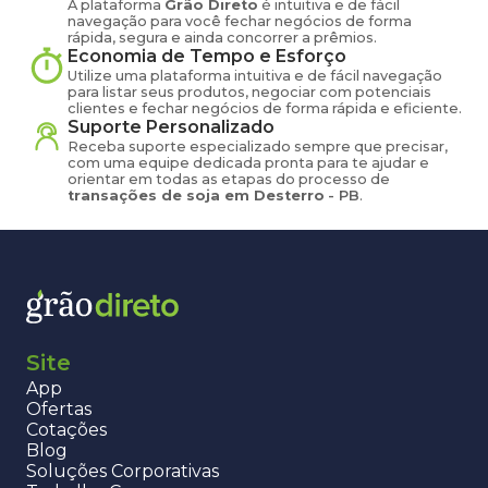
A plataforma
Grão Direto
é intuitiva e de fácil
navegação para você fechar negócios de forma
rápida, segura e ainda concorrer a prêmios.
Economia de Tempo e Esforço
Utilize uma plataforma intuitiva e de fácil navegação
para listar seus produtos, negociar com potenciais
clientes e fechar negócios de forma rápida e eficiente.
Suporte Personalizado
Receba suporte especializado sempre que precisar,
com uma equipe dedicada pronta para te ajudar e
orientar em todas as etapas do processo de
transações de
soja
em
Desterro
-
PB
.
Site
App
Ofertas
Cotações
Blog
Soluções Corporativas