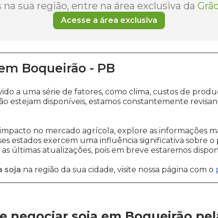
na sua região, entre na área exclusiva da
Grão
Acesse a área exclusiva
em
Boqueirão
-
PB
vido a uma série de fatores, como clima, custos de pr
o estejam disponíveis, estamos constantemente revisan
impacto no mercado agrícola, explore as informações ma
sses estados exercem uma influência significativa sobre o
s últimas atualizações, pois em breve estaremos disponi
 soja
na região da sua cidade, visite nossa página com o
e negociar soja em Boqueirão
pe