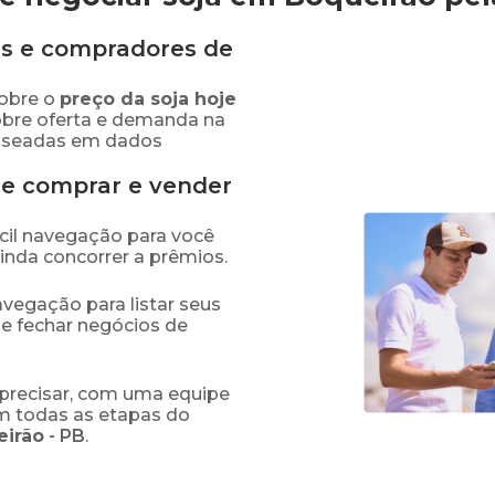
s e compradores de
obre o
preço
da soja
hoje
obre oferta e demanda na
baseadas em dados
de comprar e vender
fácil navegação para você
ainda concorrer a prêmios.
navegação para listar seus
 e fechar negócios de
precisar, com uma equipe
em todas as etapas do
eirão
-
PB
.