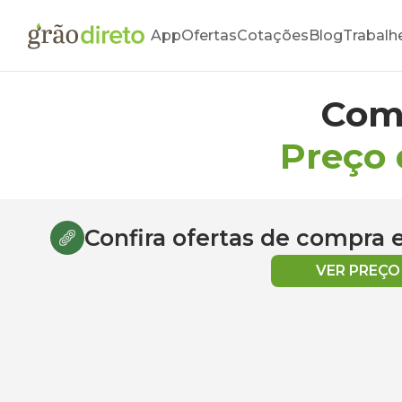
App
Ofertas
Cotações
Blog
Trabalh
Com
Preço 
Confira ofertas de compra
VER PREÇ