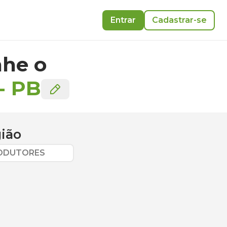
Entrar
Cadastrar-se
he o
-
PB
ião
RODUTORES