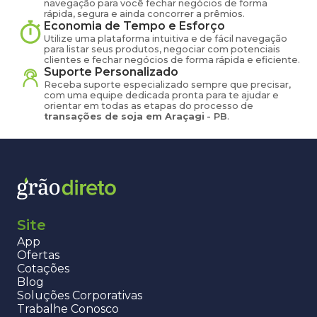
navegação para você fechar negócios de forma
rápida, segura e ainda concorrer a prêmios.
Economia de Tempo e Esforço
Utilize uma plataforma intuitiva e de fácil navegação
para listar seus produtos, negociar com potenciais
clientes e fechar negócios de forma rápida e eficiente.
Suporte Personalizado
Receba suporte especializado sempre que precisar,
com uma equipe dedicada pronta para te ajudar e
orientar em todas as etapas do processo de
transações de
soja
em
Araçagi
-
PB
.
Site
App
Ofertas
Cotações
Blog
Soluções Corporativas
Trabalhe Conosco