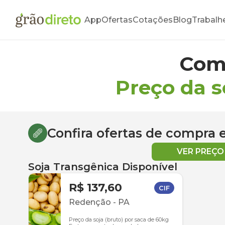
App
Ofertas
Cotações
Blog
Trabalh
Com
Preço da s
Confira ofertas de compra
VER PREÇ
Soja Transgênica Disponível
R$ 137,60
CIF
Redenção
-
PA
Preço da soja (bruto) por saca de 60kg