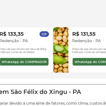
R$ 133,35
R$ 131,55
CIF
Redenção
-
PA
Redenção
-
PA
Preço da soja (bruto) por saca de 60kg
Preço da soja (bruto) por s
Frete por conta do vendedor
Frete por conta do vended
WhatsApp do COMPRADOR
WhatsApp do CO
em
São Félix do Xingu
-
PA
ariar devido a uma série de fatores, como clima, cust