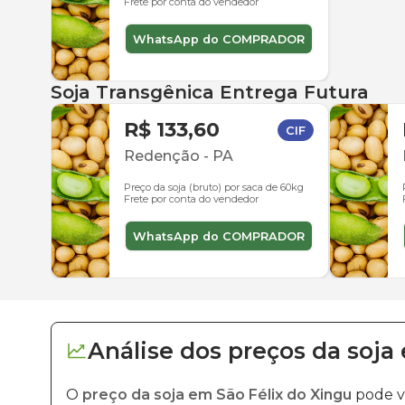
Frete por conta do vendedor
WhatsApp do COMPRADOR
Soja Transgênica Entrega Futura
R$ 133,60
CIF
Redenção
-
PA
Preço da soja (bruto) por saca de 60kg
Frete por conta do vendedor
WhatsApp do COMPRADOR
Análise dos
preços
da soja
O
preço da soja em São Félix do Xingu
pode v