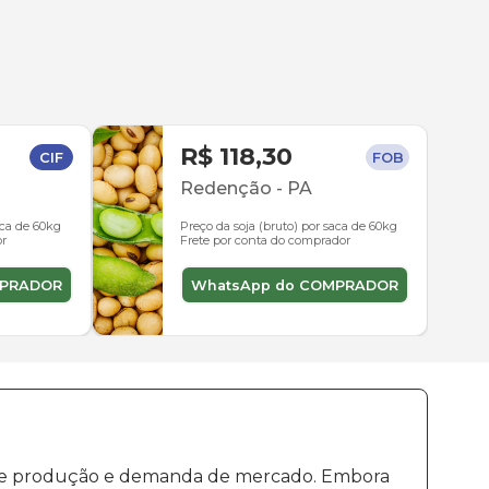
R$ 118,30
CIF
FOB
Redenção
-
PA
aca de 60kg
Preço da soja (bruto) por saca de 60kg
or
Frete por conta do comprador
MPRADOR
WhatsApp do COMPRADOR
os de produção e demanda de mercado. Embora