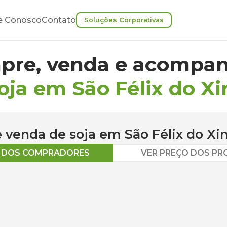
e Conosco
Contato
Soluções Corporativas
pre, venda e acompan
oja em São Félix do X
 e venda de
soja
em
São Félix do Xi
O DOS COMPRADORES
VER PREÇO DOS P