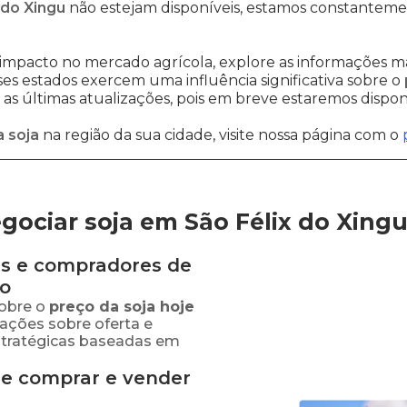
 do Xingu
não estejam disponíveis, estamos constanteme
impacto no mercado agrícola, explore as informações ma
sses estados exercem uma influência significativa sobre o
s últimas atualizações, pois em breve estaremos disponi
 soja
na região da sua cidade, visite nossa página com o
ociar soja em São Félix do Xing
s e compradores de
ão
obre o
preço
da soja
hoje
mações sobre oferta e
stratégicas baseadas em
de comprar e vender