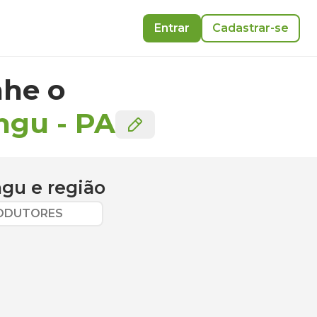
Entrar
Cadastrar-se
he o
ingu
-
PA
ngu
e região
RODUTORES