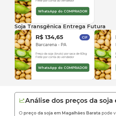
Frete por conta do vendedor
WhatsApp do COMPRADOR
Soja Transgênica Entrega Futura
R$ 134,65
CIF
Barcarena
-
PA
Preço da soja (bruto) por saca de 60kg
Frete por conta do vendedor
WhatsApp do COMPRADOR
Análise dos
preços
da soja
O
preço da soja em Magalhães Barata
pode va