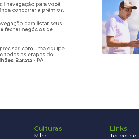
fácil navegação para você
ainda concorrer a prêmios.
navegação para listar seus
 e fechar negócios de
precisar, com uma equipe
em todas as etapas do
hães Barata
-
PA
.
Culturas
Links
Milho
Termos de u