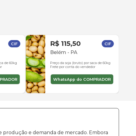
R$ 115,50
CIF
CIF
Belém
-
PA
aca de 60kg
Preço da soja (bruto) por saca de 60kg
or
Frete por conta do vendedor
MPRADOR
WhatsApp do COMPRADOR
os de produção e demanda de mercado. Embora