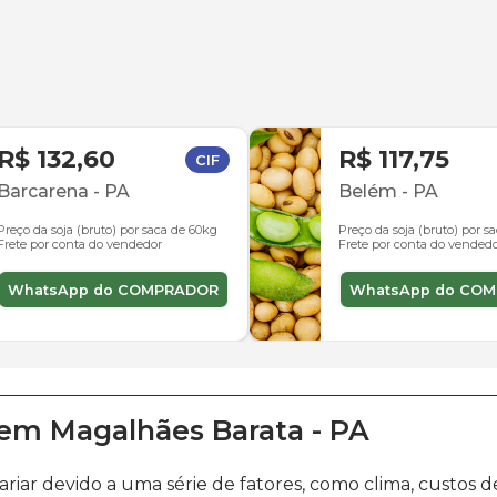
R$ 132,60
R$ 117,75
CIF
Barcarena
-
PA
Belém
-
PA
Preço da soja (bruto) por saca de 60kg
Preço da soja (bruto) por s
Frete por conta do vendedor
Frete por conta do vended
WhatsApp do COMPRADOR
WhatsApp do CO
em
Magalhães Barata
-
PA
riar devido a uma série de fatores, como clima, cust