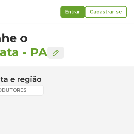
Entrar
Cadastrar-se
he o
ata
-
PA
ta
e região
RODUTORES