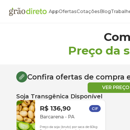
App
Ofertas
Cotações
Blog
Trabalh
Com
Preço da 
Confira ofertas de compra
VER PREÇ
Soja Transgênica Disponível
R$ 136,90
CIF
Barcarena
-
PA
Preço da soja (bruto) por saca de 60kg