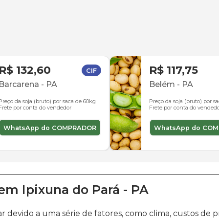
R$ 132,60
R$ 117,75
CIF
Barcarena
-
PA
Belém
-
PA
Preço da soja (bruto) por saca de 60kg
Preço da soja (bruto) por s
Frete por conta do vendedor
Frete por conta do vended
WhatsApp do COMPRADOR
WhatsApp do CO
em
Ipixuna do Pará
-
PA
ar devido a uma série de fatores, como clima, custos 