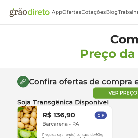
App
Ofertas
Cotações
Blog
Trabalh
Com
Preço da
Confira ofertas de compra
VER PREÇ
Soja Transgênica Disponível
R$ 136,90
CIF
Barcarena
-
PA
Preço da soja (bruto) por saca de 60kg