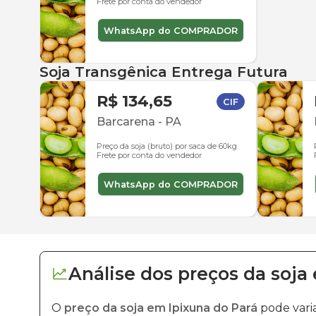
Frete por conta do vendedor
WhatsApp do COMPRADOR
Soja Transgênica Entrega Futura
R$ 134,65
CIF
Barcarena
-
PA
Preço da soja (bruto) por saca de 60kg
Frete por conta do vendedor
WhatsApp do COMPRADOR
Análise dos
preços
da soja
O
preço da soja em Ipixuna do Pará
pode vari