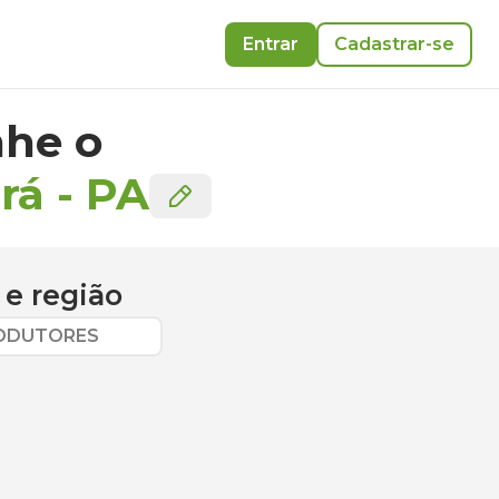
Entrar
Cadastrar-se
he o
rá
-
PA
e região
RODUTORES