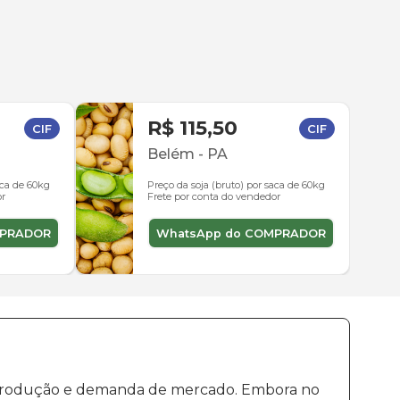
R$ 115,50
CIF
CIF
Belém
-
PA
aca de 60kg
Preço da soja (bruto) por saca de 60kg
or
Frete por conta do vendedor
MPRADOR
WhatsApp do COMPRADOR
de produção e demanda de mercado. Embora no