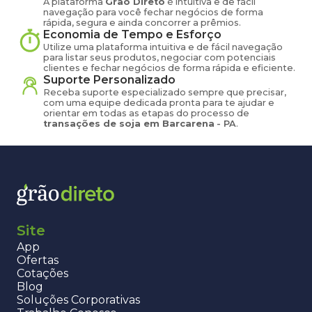
A plataforma
Grão Direto
é intuitiva e de fácil
navegação para você fechar negócios de forma
rápida, segura e ainda concorrer a prêmios.
Economia de Tempo e Esforço
Utilize uma plataforma intuitiva e de fácil navegação
para listar seus produtos, negociar com potenciais
clientes e fechar negócios de forma rápida e eficiente.
Suporte Personalizado
Receba suporte especializado sempre que precisar,
com uma equipe dedicada pronta para te ajudar e
orientar em todas as etapas do processo de
transações de
soja
em
Barcarena
-
PA
.
Site
App
Ofertas
Cotações
Blog
Soluções Corporativas