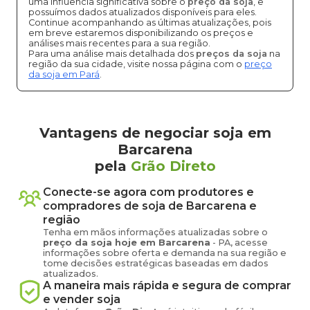
uma influência significativa sobre o
preço da soja
, e
possuímos dados atualizados disponíveis para eles.
Continue acompanhando as últimas atualizações, pois
em breve estaremos disponibilizando os preços e
análises mais recentes para a sua região.
Para uma análise mais detalhada dos
preços da soja
na
região da sua cidade, visite nossa página com o
preço
da soja em Pará
.
Vantagens de negociar soja em
Barcarena
pela
Grão Direto
Conecte-se agora com produtores e
compradores de
soja
de
Barcarena
e
região
Tenha em mãos informações atualizadas sobre o
preço
da soja
hoje em
Barcarena
-
PA
, acesse
informações sobre oferta e demanda na sua região e
tome decisões estratégicas baseadas em dados
atualizados.
A maneira mais rápida e segura de comprar
e vender
soja