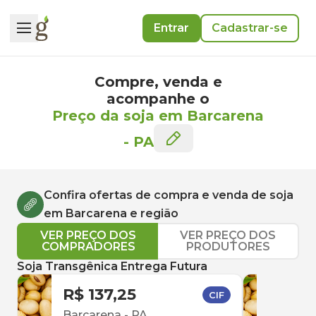
Entrar
Cadastrar-se
Compre, venda e
acompanhe o
Preço da soja em Barcarena
-
PA
Confira ofertas de compra e venda de
soja
em
Barcarena
e região
VER PREÇO DOS
VER PREÇO DOS
COMPRADORES
PRODUTORES
Soja Transgênica Entrega Futura
R$ 137,25
R$ 
CIF
Barcarena
-
PA
Barc