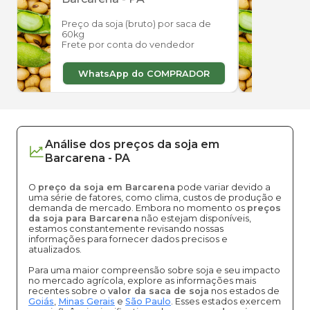
Preço da soja (bruto) por saca de
Preço
60kg
60kg
Frete por conta do vendedor
Frete
WhatsApp do COMPRADOR
W
Análise dos
preços
da soja
em
Barcarena
-
PA
O
preço da soja em Barcarena
pode variar devido a
uma série de fatores, como clima, custos de produção e
demanda de mercado. Embora no momento os
preços
da soja para Barcarena
não estejam disponíveis,
estamos constantemente revisando nossas
informações para fornecer dados precisos e
atualizados.
Para uma maior compreensão sobre soja e seu impacto
no mercado agrícola, explore as informações mais
recentes sobre o
valor da saca de soja
nos estados de
Goiás
,
Minas Gerais
e
São Paulo
. Esses estados exercem