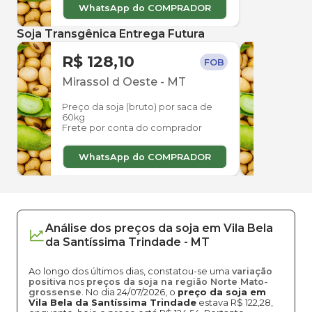
WhatsApp do COMPRADOR
Soja Transgênica Entrega Futura
R$ 128,10
R$ 
FOB
Mirassol d Oeste
-
MT
Mira
Preço da soja (bruto) por saca de
Preço
60kg
60kg
Frete por conta do comprador
Frete
WhatsApp do COMPRADOR
W
Análise dos
preços
da soja
em
Vila Bela
da Santíssima Trindade
-
MT
Ao longo dos últimos dias, constatou-se uma
variação
positiva
nos
preços da soja na região Norte Mato-
grossense
. No dia 24/07/2026, o
preço da soja em
Vila Bela da Santíssima Trindade
estava R$ 122,28,