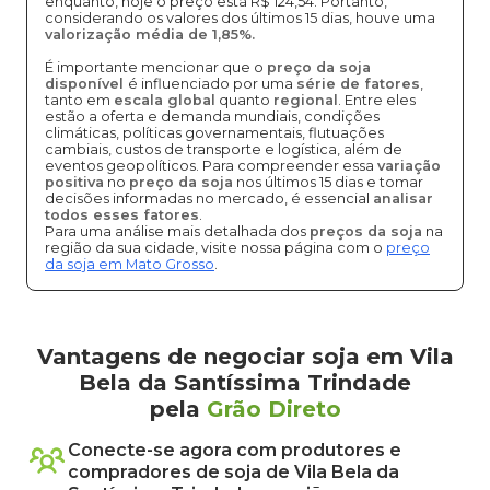
enquanto, hoje o preço está R$ 124,54. Portanto,
considerando os valores dos últimos 15 dias, houve uma
valorização média de 1,85%.
É importante mencionar que o
preço da soja
disponível
é influenciado por uma
série de fatores
,
tanto em
escala global
quanto
regional
. Entre eles
estão a oferta e demanda mundiais, condições
climáticas, políticas governamentais, flutuações
cambiais, custos de transporte e logística, além de
eventos geopolíticos. Para compreender essa
variação
positiva
no
preço da soja
nos últimos 15 dias e tomar
decisões informadas no mercado, é essencial
analisar
todos esses fatores
.
Para uma análise mais detalhada dos
preços da soja
na
região da sua cidade, visite nossa página com o
preço
da soja em Mato Grosso
.
Vantagens de negociar soja em Vila
Bela da Santíssima Trindade
pela
Grão Direto
Conecte-se agora com produtores e
compradores de
soja
de
Vila Bela da