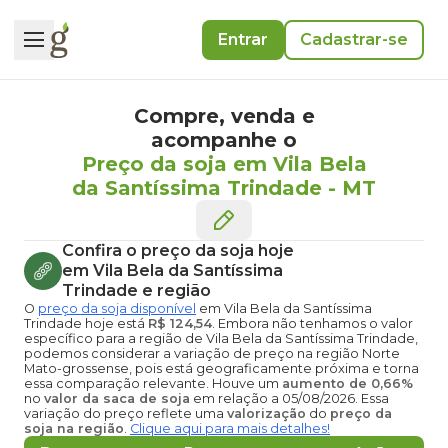
Entrar
Cadastrar-se
Compre, venda e
acompanhe o
Preço da soja em Vila Bela
da Santíssima Trindade
-
MT
Confira o
preço da soja hoje
em Vila Bela da Santíssima
Trindade
e região
O
preço da soja disponível
em Vila Bela da Santíssima
Trindade hoje
está
R$ 124,54
. Embora não tenhamos o valor
específico para a região de Vila Bela da Santíssima Trindade,
podemos considerar a variação de preço na região Norte
Mato-grossense, pois está geograficamente próxima e torna
essa comparação relevante. Houve um
aumento de 0,66%
no
valor da saca de soja
em relação a 05/08/2026. Essa
variação do preço reflete uma
valorização
do
preço da
soja na região
.
Clique aqui para mais detalhes!