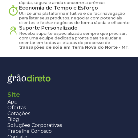
rápida, segura e ainda concorrer a prêmios.
Economia de Tempo e Esforço
Utilize uma plataforma intuitiva e de fácil navegação
para listar seus produtos, negociar com potenciais
clientes e fechar negócios de forma rápida e eficiente.
Suporte Personalizado
Receba suporte especializado sempre que precisar,
com uma equipe dedicada pronta para te ajudar e
orientar em todas as etapas do processo de
transações de
soja
em
Terra Nova do Norte
-
MT
.
Site
App
Ofertas
Cotações
Blog
Soluções Corporativas
Trabalhe Conosco
Contato