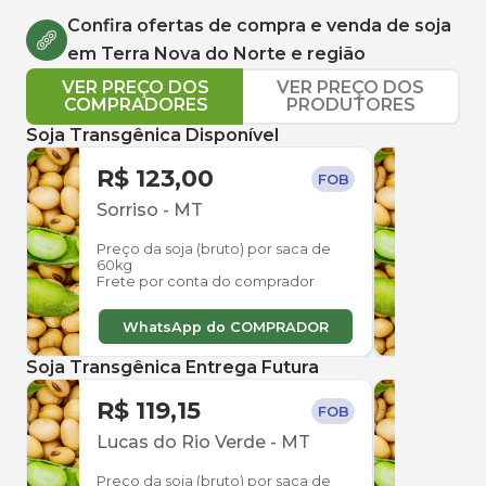
Confira ofertas de compra e venda de
soja
em
Terra Nova do Norte
e região
VER PREÇO DOS
VER PREÇO DOS
COMPRADORES
PRODUTORES
Soja Transgênica Disponível
R$ 123,00
R$ 
FOB
Sorriso
-
MT
Nov
Preço da soja (bruto) por saca de
Preço
60kg
60kg
Frete por conta do comprador
Frete
WhatsApp do COMPRADOR
W
Soja Transgênica Entrega Futura
R$ 119,15
R$ 
FOB
Lucas do Rio Verde
-
MT
Sorr
Preço da soja (bruto) por saca de
Preço