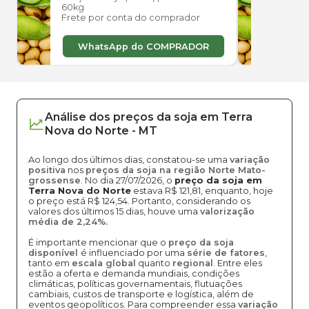
60kg
60kg
Frete por conta do comprador
Frete
WhatsApp do COMPRADOR
W
Análise dos
preços
da soja
em
Terra
Nova do Norte
-
MT
Ao longo dos últimos dias, constatou-se uma
variação
positiva
nos
preços da soja na região Norte Mato-
grossense
. No dia 27/07/2026, o
preço da soja em
Terra Nova do Norte
estava R$ 121,81, enquanto, hoje
o preço está R$ 124,54. Portanto, considerando os
valores dos últimos 15 dias, houve uma
valorização
média de 2,24%.
É importante mencionar que o
preço da soja
disponível
é influenciado por uma
série de fatores
,
tanto em
escala global
quanto
regional
. Entre eles
estão a oferta e demanda mundiais, condições
climáticas, políticas governamentais, flutuações
cambiais, custos de transporte e logística, além de
eventos geopolíticos. Para compreender essa
variação