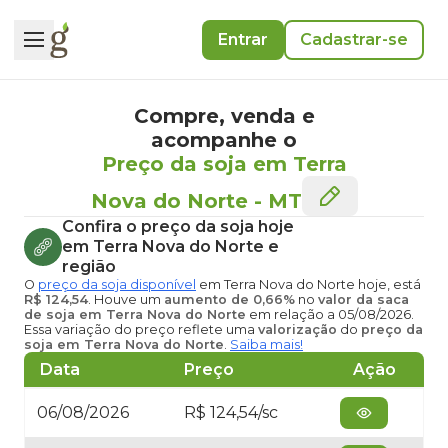
Entrar
Cadastrar-se
Compre, venda e
acompanhe o
Preço da soja em Terra
Nova do Norte
-
MT
Confira o
preço da soja hoje
em Terra Nova do Norte
e
região
O
preço da soja disponível
em Terra Nova do Norte hoje
, está
R$ 124,54
. Houve um
aumento de 0,66%
no
valor da saca
de soja em Terra Nova do Norte
em relação a 05/08/2026.
Essa variação do preço reflete uma
valorização
do
preço da
soja em Terra Nova do Norte
.
Saiba mais!
Data
Preço
Ação
06/08/2026
R$ 124,54/sc