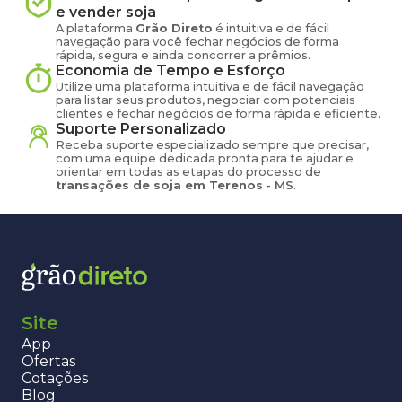
e vender
soja
A plataforma
Grão Direto
é intuitiva e de fácil
navegação para você fechar negócios de forma
rápida, segura e ainda concorrer a prêmios.
Economia de Tempo e Esforço
Utilize uma plataforma intuitiva e de fácil navegação
para listar seus produtos, negociar com potenciais
clientes e fechar negócios de forma rápida e eficiente.
Suporte Personalizado
Receba suporte especializado sempre que precisar,
com uma equipe dedicada pronta para te ajudar e
orientar em todas as etapas do processo de
transações de
soja
em
Terenos
-
MS
.
Site
App
Ofertas
Cotações
Blog