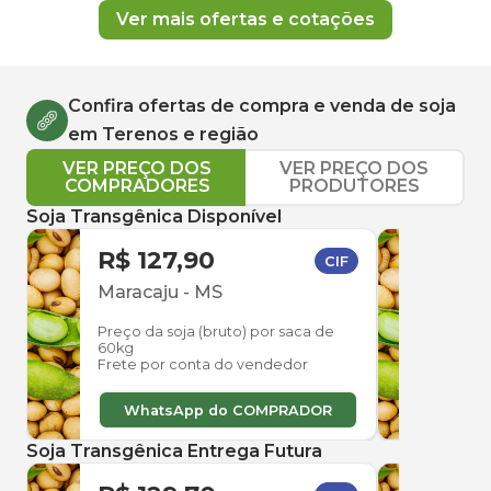
Ver mais ofertas e cotações
Confira ofertas de compra e venda de
soja
em
Terenos
e região
VER PREÇO DOS
VER PREÇO DOS
COMPRADORES
PRODUTORES
Soja Transgênica Disponível
R$ 127,90
R$ 
CIF
Maracaju
-
MS
Dou
Preço da soja (bruto) por saca de
Preço
60kg
60kg
Frete por conta do vendedor
Frete
WhatsApp do COMPRADOR
W
Soja Transgênica Entrega Futura