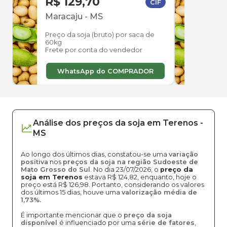
R$ 129,70
R$ 
CIF
Maracaju
-
MS
Mara
Preço da soja (bruto) por saca de
Preço
60kg
60kg
Frete por conta do vendedor
Frete
WhatsApp do COMPRADOR
W
Análise dos
preços
da soja
em
Terenos
-
MS
Ao longo dos últimos dias, constatou-se uma
variação
positiva
nos
preços da soja na região Sudoeste de
Mato Grosso do Sul
. No dia 23/07/2026, o
preço da
soja em Terenos
estava R$ 124,82, enquanto, hoje o
preço está R$ 126,98. Portanto, considerando os valores
dos últimos 15 dias, houve uma
valorização média de
1,73%.
É importante mencionar que o
preço da soja
disponível
é influenciado por uma
série de fatores
,