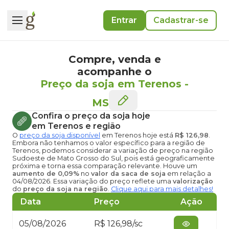
Entrar
Cadastrar-se
Compre, venda e
acompanhe o
Preço da soja em Terenos
-
MS
Confira o
preço da soja hoje
em Terenos
e região
O
preço da soja disponível
em Terenos hoje
está
R$ 126,98
.
Embora não tenhamos o valor específico para a região de
Terenos, podemos considerar a variação de preço na região
Sudoeste de Mato Grosso do Sul, pois está geograficamente
próxima e torna essa comparação relevante. Houve um
aumento de 0,09%
no
valor da saca de soja
em relação a
04/08/2026. Essa variação do preço reflete uma
valorização
do
preço da soja na região
.
Clique aqui para mais detalhes!
Data
Preço
Ação
05/08/2026
R$ 126,98/sc