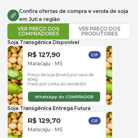
Confira ofertas de compra e venda de
soja
em
Juti
e região
VER PREÇO DOS
VER PREÇO DOS
COMPRADORES
PRODUTORES
Soja Transgênica Disponível
R$ 127,90
R$ 
CIF
Maracaju
-
MS
Dou
Preço da soja (bruto) por saca de
Preço
60kg
60kg
Frete por conta do vendedor
Frete
WhatsApp do COMPRADOR
W
Soja Transgênica Entrega Futura
R$ 129,70
R$ 
CIF
Maracaju
-
MS
Mara