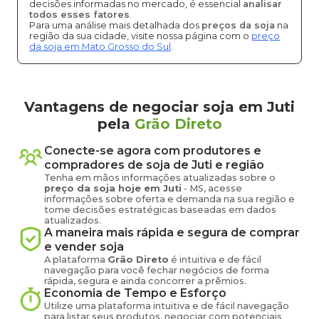
decisões informadas no mercado, é essencial
analisar
todos esses fatores
.
Para uma análise mais detalhada dos
preços da soja
na
região da sua cidade, visite nossa página com o
preço
da soja em Mato Grosso do Sul
.
Vantagens de negociar soja em Juti
pela
Grão Direto
Conecte-se agora com produtores e
compradores de
soja
de
Juti
e região
Tenha em mãos informações atualizadas sobre o
preço
da soja
hoje em
Juti
-
MS
, acesse
informações sobre oferta e demanda na sua região e
tome decisões estratégicas baseadas em dados
atualizados.
A maneira mais rápida e segura de comprar
e vender
soja
A plataforma
Grão Direto
é intuitiva e de fácil
navegação para você fechar negócios de forma
rápida, segura e ainda concorrer a prêmios.
Economia de Tempo e Esforço
Utilize uma plataforma intuitiva e de fácil navegação
para listar seus produtos, negociar com potenciais