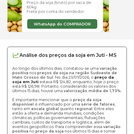
Preço da soja (bruto) por saca de
Preço
60kg
60kg
Frete por conta do vendedor
Frete
WhatsApp do COMPRADOR
W
Análise dos
preços
da soja
em
Juti
-
MS
Ao longo dos últimos dias, constatou-se uma
variação
positiva
nos
preços da soja na região Sudoeste de
Mato Grosso do Sul
. No dia 23/07/2026, o
preço da
soja em Juti
estava R$ 124,82, enquanto, hoje o preço
está R$ 126,98. Portanto, considerando os valores dos
últimos 15 dias, houve uma
valorização média de 1,73%.
É importante mencionar que o
preço da soja
disponível
é influenciado por uma
série de fatores
,
tanto em
escala global
quanto
regional
. Entre eles
estão a oferta e demanda mundiais, condições
climáticas, políticas governamentais, flutuações
cambiais, custos de transporte e logística, além de
eventos geopolíticos. Para compreender essa
variação
positiva
no
preço da soja
nos últimos 15 dias e tomar