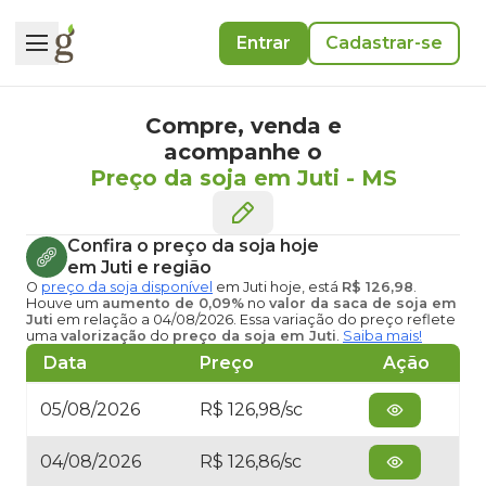
Entrar
Cadastrar-se
Compre, venda e
acompanhe o
Preço da soja em Juti
-
MS
Confira o
preço da soja hoje
em Juti
e região
O
preço da soja disponível
em Juti hoje
, está
R$ 126,98
.
Houve um
aumento de 0,09%
no
valor da saca de soja em
Juti
em relação a 04/08/2026. Essa variação do preço reflete
uma
valorização
do
preço da soja em Juti
.
Saiba mais!
Data
Preço
Ação
05/08/2026
R$ 126,98/sc
04/08/2026
R$ 126,86/sc