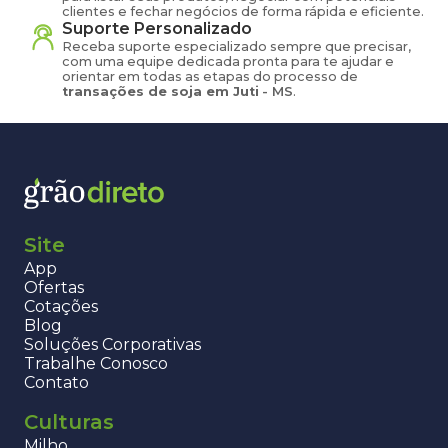
clientes e fechar negócios de forma rápida e eficiente.
Suporte Personalizado
Receba suporte especializado sempre que precisar,
com uma equipe dedicada pronta para te ajudar e
orientar em todas as etapas do processo de
transações de
soja
em
Juti
-
MS
.
Site
App
Ofertas
Cotações
Blog
Soluções Corporativas
Trabalhe Conosco
Contato
Culturas
Milho