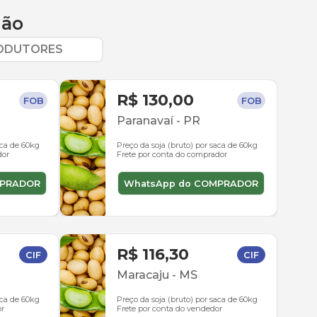
ião
RODUTORES
R$ 130,00
FOB
FOB
Paranavaí
-
PR
aca de 60kg
Preço da soja (bruto) por saca de 60kg
dor
Frete por conta do comprador
MPRADOR
WhatsApp do COMPRADOR
R$ 116,30
CIF
CIF
Maracaju
-
MS
aca de 60kg
Preço da soja (bruto) por saca de 60kg
or
Frete por conta do vendedor