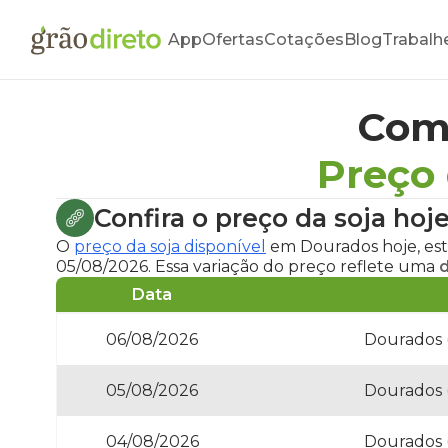
App
Ofertas
Cotações
Blog
Trabalh
Com
Preço
Confira o
preço da soja ho
O
preço da soja disponível
em Dourados hoje
, es
05/08/2026. Essa variação do preço reflete uma
d
Data
06/08/2026
Dourados 
05/08/2026
Dourados 
04/08/2026
Dourados 