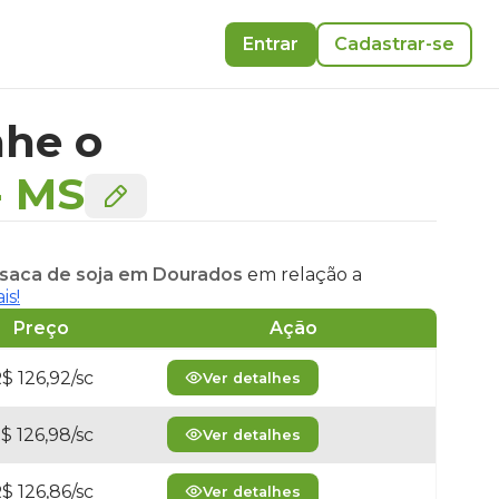
Entrar
Cadastrar-se
he o
-
MS
 saca de soja em Dourados
em relação a
is!
Preço
Ação
$ 126,92/sc
Ver detalhes
$ 126,98/sc
Ver detalhes
$ 126,86/sc
Ver detalhes