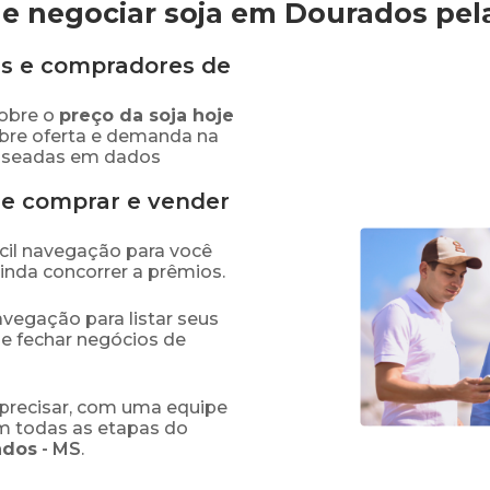
e negociar soja em Dourados
pel
s e compradores de
obre o
preço
da soja
hoje
obre oferta e demanda na
baseadas em dados
de comprar e vender
fácil navegação para você
ainda concorrer a prêmios.
navegação para listar seus
 e fechar negócios de
precisar, com uma equipe
em todas as etapas do
ados
-
MS
.