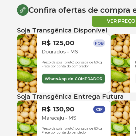
Confira ofertas de compra
VER PREÇ
Soja Transgênica Disponível
R$ 125,00
FOB
Dourados
-
MS
Preço da soja (bruto) por saca de 60kg
Frete por conta do comprador
WhatsApp do COMPRADOR
Soja Transgênica Entrega Futura
R$ 130,90
CIF
Maracaju
-
MS
Preço da soja (bruto) por saca de 60kg
Frete por conta do vendedor