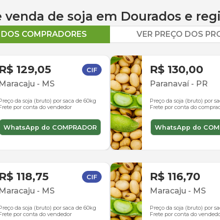
 e venda de
soja
em
Dourados
e reg
O DOS COMPRADORES
VER PREÇO DOS P
R$ 129,05
R$ 130,00
CIF
Maracaju
-
MS
Paranavaí
-
PR
Preço da soja (bruto) por saca de 60kg
Preço da soja (bruto) por s
Frete por conta do vendedor
Frete por conta do compra
WhatsApp do COMPRADOR
WhatsApp do CO
R$ 118,75
R$ 116,70
CIF
Maracaju
-
MS
Maracaju
-
MS
Preço da soja (bruto) por saca de 60kg
Preço da soja (bruto) por s
Frete por conta do vendedor
Frete por conta do vended