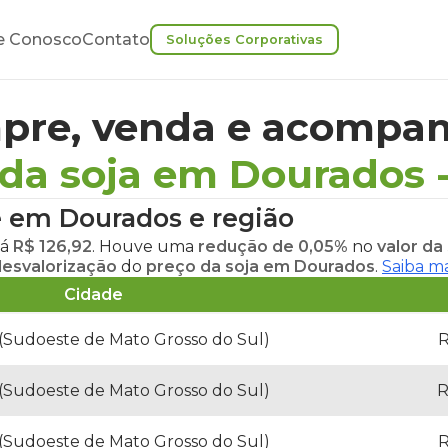
e Conosco
Contato
Soluções Corporativas
pre, venda e acompan
 da soja em Dourados
je em Dourados
e região
tá
R$ 126,92
. Houve uma
redução de 0,05%
no
valor da
esvalorização
do
preço da soja em Dourados
.
Saiba ma
Cidade
(Sudoeste de Mato Grosso do Sul)
R
(Sudoeste de Mato Grosso do Sul)
R
(Sudoeste de Mato Grosso do Sul)
R