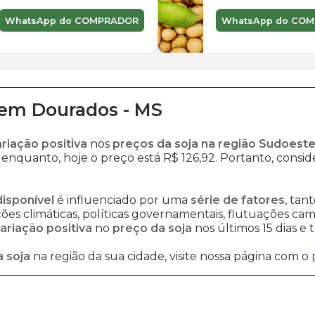
WhatsApp do COMPRADOR
WhatsApp do CO
em
Dourados
-
MS
ariação positiva
nos
preços da soja na região Sudoeste
 enquanto, hoje o preço está R$ 126,92. Portanto, consid
disponível
é influenciado por uma
série de fatores
, tan
es climáticas, políticas governamentais, flutuações cambi
ariação positiva
no
preço da soja
nos últimos 15 dias e
 soja
na região da sua cidade, visite nossa página com o