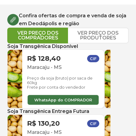
Confira ofertas de compra e venda de
soja
em
Deodápolis
e região
VER PREÇO DOS
VER PREÇO DOS
COMPRADORES
PRODUTORES
Soja Transgênica Disponível
R$ 128,40
R$ 
CIF
Maracaju
-
MS
Dou
Preço da soja (bruto) por saca de
Preço
60kg
60kg
Frete por conta do vendedor
Frete
WhatsApp do COMPRADOR
W
Soja Transgênica Entrega Futura
R$ 130,20
R$ 
CIF
Maracaju
-
MS
Mara