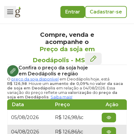
Entrar
Cadastrar-se
Compre, venda e
acompanhe o
Preço da soja em
Deodápolis
-
MS
Confira o
preço da soja hoje
em Deodápolis
e região
O
preço da soja disponível
em Deodápolis hoje
, está
R$ 126,98
. Houve um
aumento de 0,09%
no
valor da saca
de soja em Deodápolis
em relação a 04/08/2026. Essa
variação do preço reflete uma
valorização
do
preço da
soja em Deodápolis
.
Saiba mais!
Data
Preço
Ação
05/08/2026
R$ 126,98/sc
04/08/2026
R$ 126,86/sc