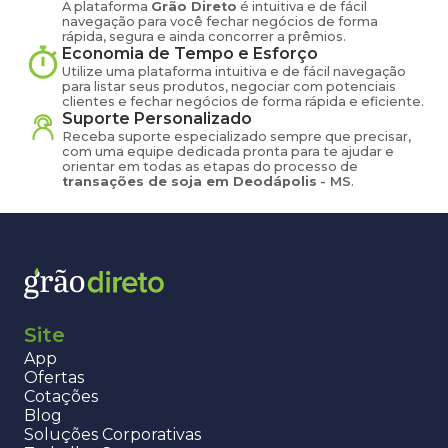
A plataforma
Grão Direto
é intuitiva e de fácil
navegação para você fechar negócios de forma
rápida, segura e ainda concorrer a prêmios.
Economia de Tempo e Esforço
Utilize uma plataforma intuitiva e de fácil navegação
para listar seus produtos, negociar com potenciais
clientes e fechar negócios de forma rápida e eficiente.
Suporte Personalizado
Receba suporte especializado sempre que precisar,
com uma equipe dedicada pronta para te ajudar e
orientar em todas as etapas do processo de
transações de
soja
em
Deodápolis
-
MS
.
Site
App
Ofertas
Cotações
Blog
Soluções Corporativas