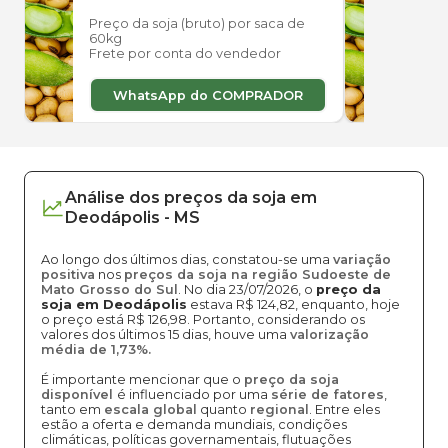
Preço da soja (bruto) por saca de
Preço
60kg
60kg
Frete por conta do vendedor
Frete
WhatsApp do COMPRADOR
W
Análise dos
preços
da soja
em
Deodápolis
-
MS
Ao longo dos últimos dias, constatou-se uma
variação
positiva
nos
preços da soja na região Sudoeste de
Mato Grosso do Sul
. No dia 23/07/2026, o
preço da
soja em Deodápolis
estava R$ 124,82, enquanto, hoje
o preço está R$ 126,98. Portanto, considerando os
valores dos últimos 15 dias, houve uma
valorização
média de 1,73%.
É importante mencionar que o
preço da soja
disponível
é influenciado por uma
série de fatores
,
tanto em
escala global
quanto
regional
. Entre eles
estão a oferta e demanda mundiais, condições
climáticas, políticas governamentais, flutuações