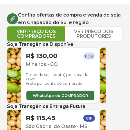
Confira ofertas de compra e venda de
soja
em
Chapadão do Sul
e região
VER PREÇO DOS
VER PREÇO DOS
COMPRADORES
PRODUTORES
Soja Transgênica Disponível
R$ 130,00
R$ 
FOB
Mineiros
-
GO
Itiqu
Preço da soja (bruto) por saca de
Preço
60kg
60kg
Frete por conta do comprador
Frete
WhatsApp do COMPRADOR
W
Soja Transgênica Entrega Futura
R$ 115,45
R$ 
CIF
São Gabriel do Oeste
-
MS
São 