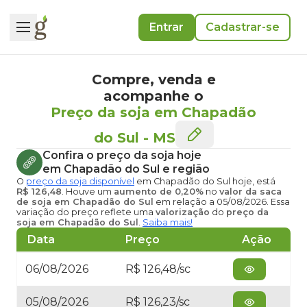
Entrar
Cadastrar-se
Compre, venda e
acompanhe o
Preço da soja em Chapadão
do Sul
-
MS
Confira o
preço da soja hoje
em Chapadão do Sul
e região
O
preço da soja disponível
em Chapadão do Sul hoje
, está
R$ 126,48
. Houve um
aumento de 0,20%
no
valor da saca
de soja em Chapadão do Sul
em relação a 05/08/2026. Essa
variação do preço reflete uma
valorização
do
preço da
soja em Chapadão do Sul
.
Saiba mais!
Data
Preço
Ação
06/08/2026
R$ 126,48/sc
05/08/2026
R$ 126,23/sc