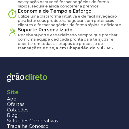
navegação para você fechar negócios de forma
rápida, segura e ainda concorrer a prêmios.
Economia de Tempo e Esforço
Utilize uma plataforma intuitiva e de fácil navegação
para listar seus produtos, negociar com potenciais
clientes e fechar negócios de forma rápida e eficiente.
Suporte Personalizado
Receba suporte especializado sempre que precisar,
com uma equipe dedicada pronta para te ajudar e
orientar em todas as etapas do processo de
transações de
soja
em
Chapadão do Sul
-
MS
.
Site
App
Ofertas
Cotações
Blog
Soluções Corporativas
Trabalhe Conosco