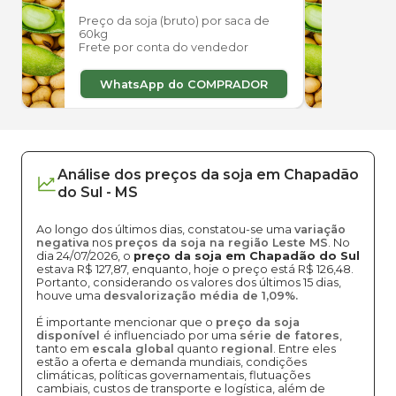
Preço da soja (bruto) por saca de
Preço
60kg
60kg
Frete por conta do vendedor
Frete
WhatsApp do COMPRADOR
W
Análise dos
preços
da soja
em
Chapadão
do Sul
-
MS
Ao longo dos últimos dias, constatou-se uma
variação
negativa
nos
preços da soja na região Leste MS
. No
dia 24/07/2026, o
preço da soja em Chapadão do Sul
estava R$ 127,87, enquanto, hoje o preço está R$ 126,48.
Portanto, considerando os valores dos últimos 15 dias,
houve uma
desvalorização média de 1,09%.
É importante mencionar que o
preço da soja
disponível
é influenciado por uma
série de fatores
,
tanto em
escala global
quanto
regional
. Entre eles
estão a oferta e demanda mundiais, condições
climáticas, políticas governamentais, flutuações
cambiais, custos de transporte e logística, além de