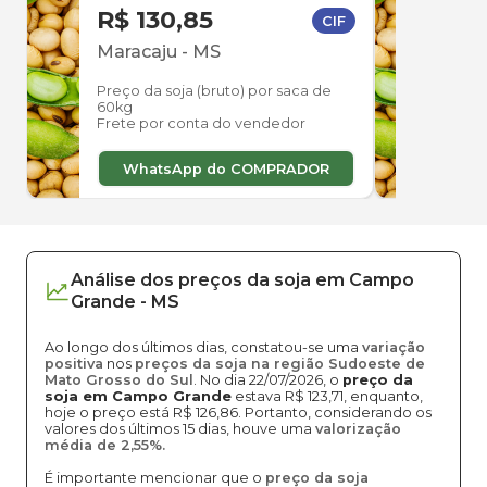
R$ 130,85
R$ 
CIF
Maracaju
-
MS
Ama
Preço da soja (bruto) por saca de
Preço
60kg
60kg
Frete por conta do vendedor
Frete
WhatsApp do COMPRADOR
W
Análise dos
preços
da soja
em
Campo
Grande
-
MS
Ao longo dos últimos dias, constatou-se uma
variação
positiva
nos
preços da soja na região Sudoeste de
Mato Grosso do Sul
. No dia 22/07/2026, o
preço da
soja em Campo Grande
estava R$ 123,71, enquanto,
hoje o preço está R$ 126,86. Portanto, considerando os
valores dos últimos 15 dias, houve uma
valorização
média de 2,55%.
É importante mencionar que o
preço da soja