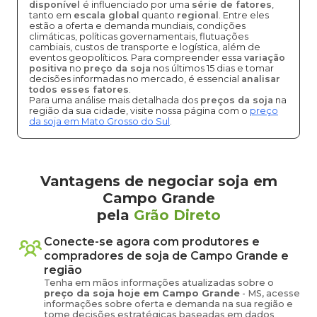
disponível
é influenciado por uma
série de fatores
,
tanto em
escala global
quanto
regional
. Entre eles
estão a oferta e demanda mundiais, condições
climáticas, políticas governamentais, flutuações
cambiais, custos de transporte e logística, além de
eventos geopolíticos. Para compreender essa
variação
positiva
no
preço da soja
nos últimos 15 dias e tomar
decisões informadas no mercado, é essencial
analisar
todos esses fatores
.
Para uma análise mais detalhada dos
preços da soja
na
região da sua cidade, visite nossa página com o
preço
da soja em Mato Grosso do Sul
.
Vantagens de negociar soja em
Campo Grande
pela
Grão Direto
Conecte-se agora com produtores e
compradores de
soja
de
Campo Grande
e
região
Tenha em mãos informações atualizadas sobre o
preço
da soja
hoje em
Campo Grande
-
MS
, acesse
informações sobre oferta e demanda na sua região e
tome decisões estratégicas baseadas em dados