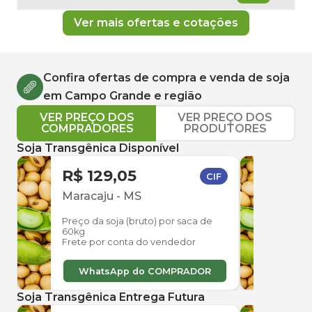
Ver mais ofertas e cotações
Confira ofertas de compra e venda de
soja
em
Campo Grande
e região
VER PREÇO DOS
VER PREÇO DOS
COMPRADORES
PRODUTORES
Soja Transgênica Disponível
R$ 129,05
R$ 
CIF
Maracaju
-
MS
Ama
Preço da soja (bruto) por saca de
Preço
60kg
60kg
Frete por conta do vendedor
Frete
WhatsApp do COMPRADOR
W
Soja Transgênica Entrega Futura