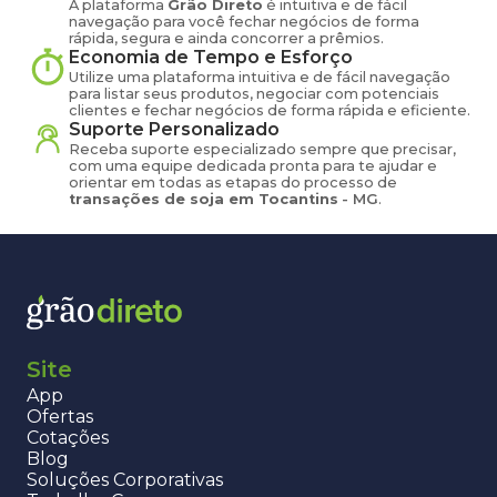
A plataforma
Grão Direto
é intuitiva e de fácil
navegação para você fechar negócios de forma
rápida, segura e ainda concorrer a prêmios.
Economia de Tempo e Esforço
Utilize uma plataforma intuitiva e de fácil navegação
para listar seus produtos, negociar com potenciais
clientes e fechar negócios de forma rápida e eficiente.
Suporte Personalizado
Receba suporte especializado sempre que precisar,
com uma equipe dedicada pronta para te ajudar e
orientar em todas as etapas do processo de
transações de
soja
em
Tocantins
-
MG
.
Site
App
Ofertas
Cotações
Blog
Soluções Corporativas