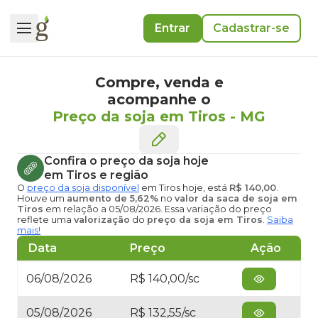
Entrar
Cadastrar-se
Compre, venda e
acompanhe o
Preço da soja em Tiros
-
MG
Confira o
preço da soja hoje
em Tiros
e região
O
preço da soja disponível
em Tiros hoje
, está
R$ 140,00
.
Houve um
aumento de 5,62%
no
valor da saca de soja em
Tiros
em relação a 05/08/2026. Essa variação do preço
reflete uma
valorização
do
preço da soja em Tiros
.
Saiba
mais!
Data
Preço
Ação
06/08/2026
R$ 140,00/sc
05/08/2026
R$ 132,55/sc