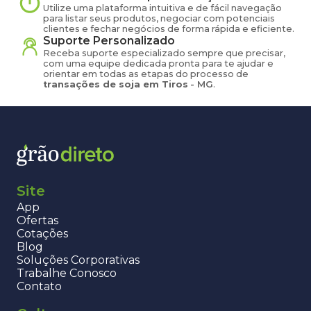
Utilize uma plataforma intuitiva e de fácil navegação
para listar seus produtos, negociar com potenciais
clientes e fechar negócios de forma rápida e eficiente.
Suporte Personalizado
Receba suporte especializado sempre que precisar,
com uma equipe dedicada pronta para te ajudar e
orientar em todas as etapas do processo de
transações de
soja
em
Tiros
-
MG
.
Site
App
Ofertas
Cotações
Blog
Soluções Corporativas
Trabalhe Conosco
Contato