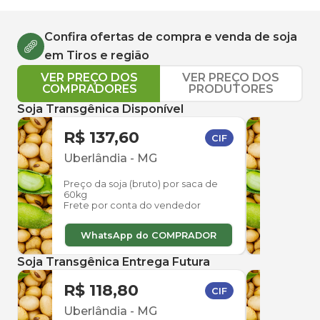
Confira ofertas de compra e venda de
soja
em
Tiros
e região
VER PREÇO DOS
VER PREÇO DOS
COMPRADORES
PRODUTORES
Soja Transgênica Disponível
R$ 137,60
R$ 
CIF
Uberlândia
-
MG
Estr
Preço da soja (bruto) por saca de
Preço
60kg
60kg
Frete por conta do vendedor
Frete
WhatsApp do COMPRADOR
W
Soja Transgênica Entrega Futura
R$ 118,80
R$ 
CIF
Uberlândia
-
MG
Uber