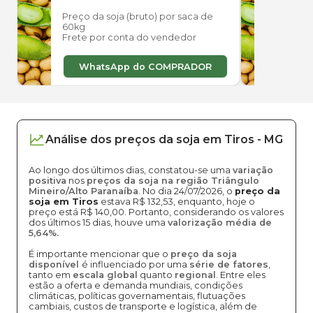
Preço da soja (bruto) por saca de
Preço
60kg
60kg
Frete por conta do vendedor
Frete
WhatsApp do COMPRADOR
W
Análise dos
preços
da soja
em
Tiros
-
MG
Ao longo dos últimos dias, constatou-se uma
variação
positiva
nos
preços da soja na região Triângulo
Mineiro/Alto Paranaíba
. No dia 24/07/2026, o
preço da
soja em Tiros
estava R$ 132,53, enquanto, hoje o
preço está R$ 140,00. Portanto, considerando os valores
dos últimos 15 dias, houve uma
valorização média de
5,64%.
É importante mencionar que o
preço da soja
disponível
é influenciado por uma
série de fatores
,
tanto em
escala global
quanto
regional
. Entre eles
estão a oferta e demanda mundiais, condições
climáticas, políticas governamentais, flutuações
cambiais, custos de transporte e logística, além de