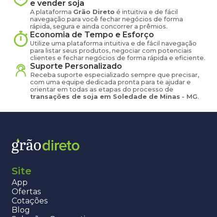
e vender
soja
A plataforma
Grão Direto
é intuitiva e de fácil
navegação para você fechar negócios de forma
rápida, segura e ainda concorrer a prêmios.
Economia de Tempo e Esforço
Utilize uma plataforma intuitiva e de fácil navegação
para listar seus produtos, negociar com potenciais
clientes e fechar negócios de forma rápida e eficiente.
Suporte Personalizado
Receba suporte especializado sempre que precisar,
com uma equipe dedicada pronta para te ajudar e
orientar em todas as etapas do processo de
transações de
soja
em
Soledade de Minas
-
MG
.
Site
App
Ofertas
Cotações
Blog