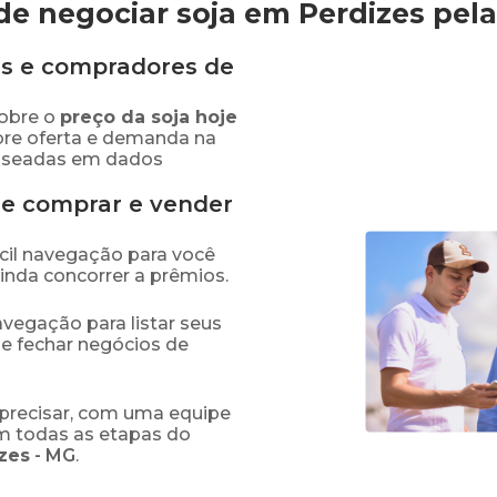
e negociar soja em Perdizes
pel
s e compradores de
obre o
preço
da soja
hoje
bre oferta e demanda na
baseadas em dados
de comprar e vender
fácil navegação para você
ainda concorrer a prêmios.
navegação para listar seus
 e fechar negócios de
precisar, com uma equipe
em todas as etapas do
zes
-
MG
.