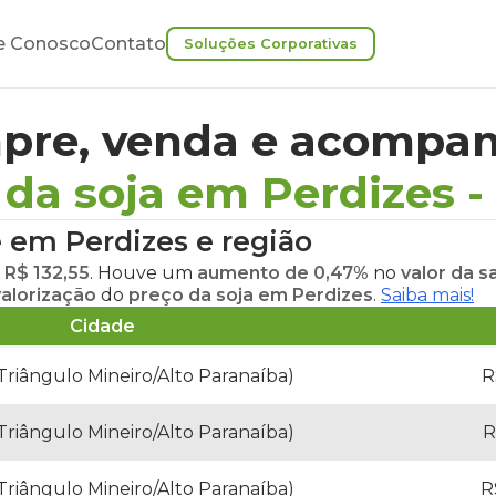
e Conosco
Contato
Soluções Corporativas
pre, venda e acompan
 da soja em Perdizes
-
e em Perdizes
e região
á
R$ 132,55
. Houve um
aumento de 0,47%
no
valor da s
valorização
do
preço da soja em Perdizes
.
Saiba mais!
Cidade
Triângulo Mineiro/Alto Paranaíba)
R
Triângulo Mineiro/Alto Paranaíba)
R
Triângulo Mineiro/Alto Paranaíba)
R