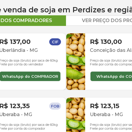
 e venda de
soja
em
Perdizes
e regi
O DOS COMPRADORES
VER PREÇO DOS P
R$ 137,00
R$ 130,00
CIF
Uberlândia
-
MG
Conceição das A
Preço da soja (bruto) por saca de 60kg
Preço da soja (bruto) por s
Frete por conta do vendedor
Frete por conta do compra
WhatsApp do COMPRADOR
WhatsApp do C
R$ 123,35
R$ 123,15
FOB
Uberaba
-
MG
Uberaba
-
MG
Preço da soja (bruto) por saca de 60kg
Preço da soja (bruto) por s
Frete por conta do comprador
Frete por conta do compra