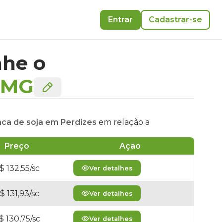
Entrar
Cadastrar-se
he o
MG
aca de soja em Perdizes
em relação a
Preço
Ação
$ 132,55/sc
Ver detalhes
$ 131,93/sc
Ver detalhes
$ 130,75/sc
Ver detalhes