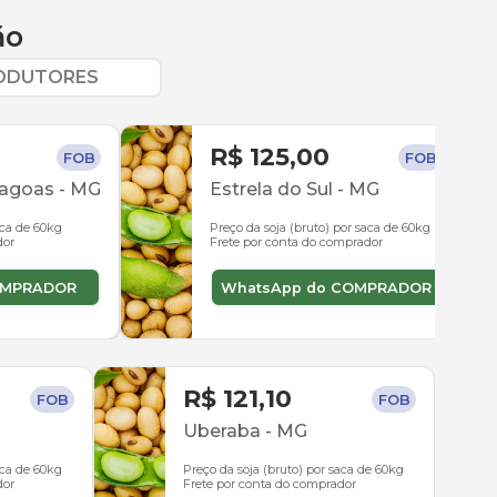
ão
RODUTORES
R$ 125,00
FOB
FOB
lagoas
-
MG
Estrela do Sul
-
MG
aca de 60kg
Preço da soja (bruto) por saca de 60kg
dor
Frete por conta do comprador
OMPRADOR
WhatsApp do COMPRADOR
R$ 121,10
FOB
FOB
Uberaba
-
MG
aca de 60kg
Preço da soja (bruto) por saca de 60kg
dor
Frete por conta do comprador