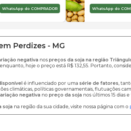
WhatsApp do COMPRADOR
WhatsApp do CO
em
Perdizes
-
MG
ariação negativa
nos
preços da soja na região Triângul
enquanto, hoje o preço está R$ 132,55. Portanto, conside
disponível
é influenciado por uma
série de fatores
, tan
es climáticas, políticas governamentais, flutuações cambi
ariação negativa
no
preço da soja
nos últimos 15 dias 
 soja
na região da sua cidade, visite nossa página com o