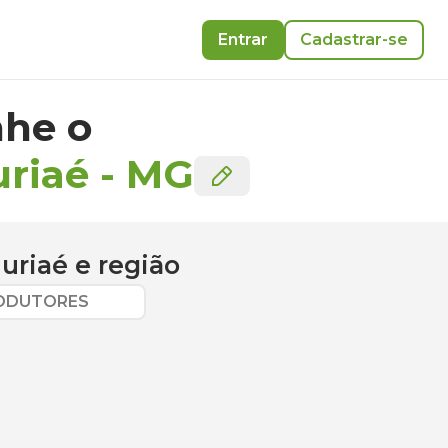
Entrar
Cadastrar-se
he o
uriaé
-
MG
Muriaé
e região
RODUTORES