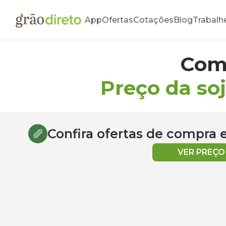
App
Ofertas
Cotações
Blog
Trabalh
Com
Preço da so
Confira ofertas de compra
VER PREÇ