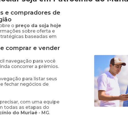
s e compradores de
gião
obre o
preço
da soja
hoje
formações sobre oferta e
stratégicas baseadas em
de comprar e vender
fácil navegação para você
ainda concorrer a prêmios.
navegação para listar seus
 e fechar negócios de
precisar, com uma equipe
em todas as etapas do
cínio do Muriaé
-
MG
.