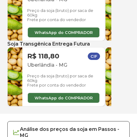
Preço da soja (bruto) por saca de
Preço
60kg
60kg
Frete por conta do vendedor
Frete
WhatsApp do COMPRADOR
W
Soja Transgênica Entrega Futura
R$ 118,80
R$ 
CIF
Uberlândia
-
MG
Sac
Preço da soja (bruto) por saca de
Preço
60kg
60kg
Frete por conta do vendedor
Frete
WhatsApp do COMPRADOR
W
Análise dos
preços
da soja
em
Passos
-
MG