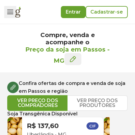
Entrar
Cadastrar-se
Compre, venda e
acompanhe o
Preço da soja em Passos
-
MG
Confira ofertas de compra e venda de
soja
em
Passos
e região
VER PREÇO DOS
VER PREÇO DOS
COMPRADORES
PRODUTORES
Soja Transgênica Disponível
R$ 137,60
R$ 
CIF
Uberlândia
-
MG
Capi