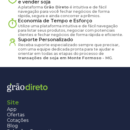
e vender
soja
A plataforma
Grão Direto
é intuitiva e de fácil
navegação para você fechar negócios de forma
rápida, segura e ainda concorrer a prêmios.
Economia de Tempo e Esforço
Utilize uma plataforma intuitiva e de fácil navegação
para listar seus produtos, negociar com potenciais
clientes e fechar negócios de forma rápida e eficiente.
Suporte Personalizado
Receba suporte especializado sempre que precisar,
com uma equipe dedicada pronta para te ajudar e
orientar em todas as etapas do processo de
transações de
soja
em
Monte Formoso
-
MG
.
Site
App
Ofertas
Cotações
Blog