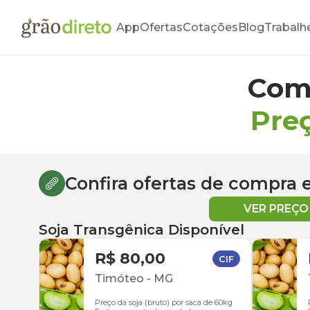
App
Ofertas
Cotações
Blog
Trabalh
Com
Preç
Confira ofertas de compra
VER PREÇ
Soja Transgênica Disponível
R$ 80,00
CIF
Timóteo
-
MG
Preço da soja (bruto) por saca de 60kg