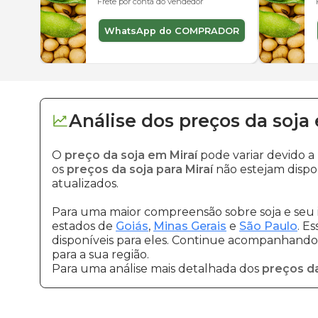
Frete por conta do vendedor
WhatsApp do COMPRADOR
Análise dos
preços
da soja
O
preço da soja em Miraí
pode variar devido 
os
preços da soja para Miraí
não estejam dispo
atualizados.
Para uma maior compreensão sobre soja e seu 
estados de
Goiás
,
Minas Gerais
e
São Paulo
. E
disponíveis para eles. Continue acompanhando a
para a sua região.
Para uma análise mais detalhada dos
preços da