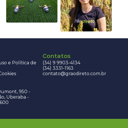
Contatos
so e Política de
(34) 9 9903-4134
(34) 3331-1163
 Cookies
contato@graodireto.com.br
Dumont, 950 -
ão, Uberaba -
-600