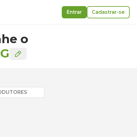
Entrar
Cadastrar-se
he o
G
RODUTORES