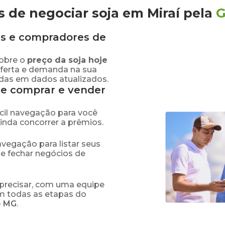
 de negociar soja em Miraí
pela
G
s e compradores de
obre o
preço
da soja
hoje
oferta e demanda na sua
adas em dados atualizados.
de comprar e vender
fácil navegação para você
ainda concorrer a prêmios.
navegação para listar seus
 e fechar negócios de
precisar, com uma equipe
em todas as etapas do
-
MG
.