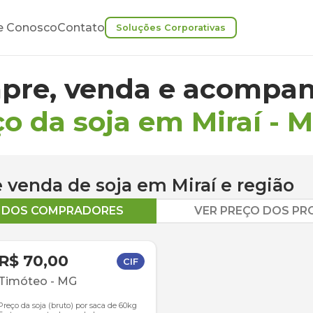
e Conosco
Contato
Soluções Corporativas
pre, venda e acompan
o da soja em Miraí
-
M
 e venda de
soja
em
Miraí
e região
O DOS COMPRADORES
VER PREÇO DOS P
R$ 70,00
CIF
Timóteo
-
MG
Preço da soja (bruto) por saca de 60kg