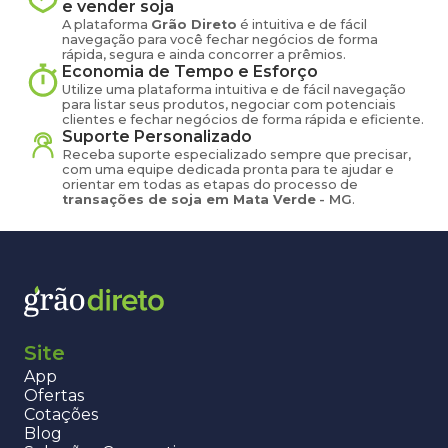
e vender
soja
A plataforma
Grão Direto
é intuitiva e de fácil
navegação para você fechar negócios de forma
rápida, segura e ainda concorrer a prêmios.
Economia de Tempo e Esforço
Utilize uma plataforma intuitiva e de fácil navegação
para listar seus produtos, negociar com potenciais
clientes e fechar negócios de forma rápida e eficiente.
Suporte Personalizado
Receba suporte especializado sempre que precisar,
com uma equipe dedicada pronta para te ajudar e
orientar em todas as etapas do processo de
transações de
soja
em
Mata Verde
-
MG
.
Site
App
Ofertas
Cotações
Blog