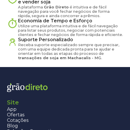
e vender
soja
A plataforma
Grão Direto
é intuitiva e de fácil
navegação para você fechar negócios de forma
rápida, segura e ainda concorrer a prêmios.
Economia de Tempo e Esforço
Utilize uma plataforma intuitiva e de fácil navegação
para listar seus produtos, negociar com potenciais
clientes e fechar negócios de forma rápida e eficiente.
Suporte Personalizado
Receba suporte especializado sempre que precisar,
com uma equipe dedicada pronta para te ajudar e
orientar em todas as etapas do processo de
transações de
soja
em
Machacalis
-
MG
.
Site
App
Ofertas
Cotações
Blog