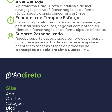
e vender
soja
A plataforma
Grão Direto
é intuitiva e de fácil
navegação para você fechar negócios de forma
rápida, segura e ainda concorrer a prêmios.
Economia de Tempo e Esforço
Utilize uma plataforma intuitiva e de fácil navegação
para listar seus produtos, negociar com potenciais
clientes e fechar negócios de forma rápida e eficiente.
Suporte Personalizado
Receba suporte especializado sempre que precisar,
com uma equipe dedicada pronta para te ajudar e
orientar em todas as etapas do processo de
transações de
soja
em
Lima Duarte
-
MG
.
Site
App
Ofertas
Cotações
Blog