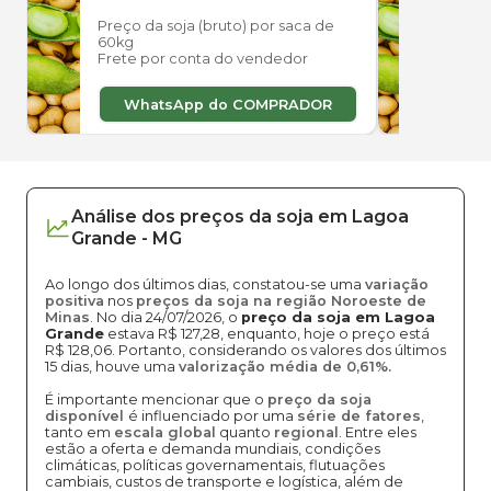
Preço da soja (bruto) por saca de
Preço
60kg
60kg
Frete por conta do vendedor
Frete
WhatsApp do COMPRADOR
W
Análise dos
preços
da soja
em
Lagoa
Grande
-
MG
Ao longo dos últimos dias, constatou-se uma
variação
positiva
nos
preços da soja na região Noroeste de
Minas
. No dia 24/07/2026, o
preço da soja em Lagoa
Grande
estava R$ 127,28, enquanto, hoje o preço está
R$ 128,06. Portanto, considerando os valores dos últimos
15 dias, houve uma
valorização média de 0,61%.
É importante mencionar que o
preço da soja
disponível
é influenciado por uma
série de fatores
,
tanto em
escala global
quanto
regional
. Entre eles
estão a oferta e demanda mundiais, condições
climáticas, políticas governamentais, flutuações
cambiais, custos de transporte e logística, além de