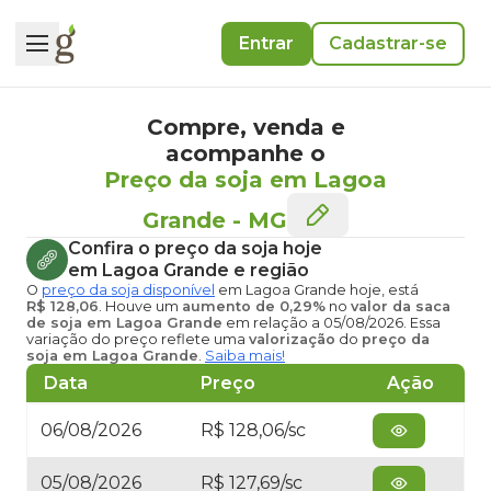
Entrar
Cadastrar-se
Compre, venda e
acompanhe o
Preço da soja em Lagoa
Grande
-
MG
Confira o
preço da soja hoje
em Lagoa Grande
e região
O
preço da soja disponível
em Lagoa Grande hoje
, está
R$ 128,06
. Houve um
aumento de 0,29%
no
valor da saca
de soja em Lagoa Grande
em relação a 05/08/2026. Essa
variação do preço reflete uma
valorização
do
preço da
soja em Lagoa Grande
.
Saiba mais!
Data
Preço
Ação
06/08/2026
R$ 128,06/sc
05/08/2026
R$ 127,69/sc