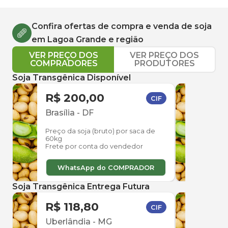
Confira ofertas de compra e venda de
soja
em
Lagoa Grande
e região
VER PREÇO DOS
VER PREÇO DOS
COMPRADORES
PRODUTORES
Soja Transgênica Disponível
R$ 200,00
R$ 
CIF
Brasília
-
DF
Uber
Preço da soja (bruto) por saca de
Preço
60kg
60kg
Frete por conta do vendedor
Frete
WhatsApp do COMPRADOR
W
Soja Transgênica Entrega Futura
R$ 118,80
R$ 
CIF
Uberlândia
-
MG
Uber