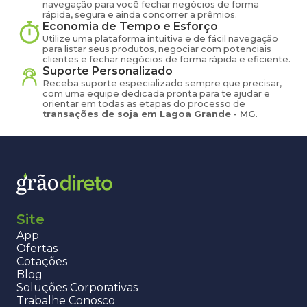
navegação para você fechar negócios de forma
rápida, segura e ainda concorrer a prêmios.
Economia de Tempo e Esforço
Utilize uma plataforma intuitiva e de fácil navegação
para listar seus produtos, negociar com potenciais
clientes e fechar negócios de forma rápida e eficiente.
Suporte Personalizado
Receba suporte especializado sempre que precisar,
com uma equipe dedicada pronta para te ajudar e
orientar em todas as etapas do processo de
transações de
soja
em
Lagoa Grande
-
MG
.
Site
App
Ofertas
Cotações
Blog
Soluções Corporativas
Trabalhe Conosco