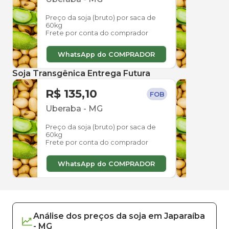
Preço da soja (bruto) por saca de
Preço
60kg
60kg
Frete por conta do comprador
Frete
WhatsApp do COMPRADOR
W
Soja Transgênica Entrega Futura
R$ 135,10
R$ 
FOB
Uberaba
-
MG
Ube
Preço da soja (bruto) por saca de
Preço
60kg
60kg
Frete por conta do comprador
Frete
WhatsApp do COMPRADOR
W
Análise dos
preços
da soja
em
Japaraíba
-
MG