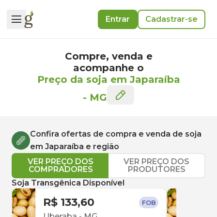
Entrar
Cadastrar-se
Compre, venda e
acompanhe o
Preço da soja em Japaraíba
-
MG
Confira ofertas de compra e venda de
soja
em
Japaraíba
e região
VER PREÇO DOS
VER PREÇO DOS
COMPRADORES
PRODUTORES
Soja Transgênica Disponível
R$ 133,60
R$ 
FOB
Uberaba
-
MG
Capi