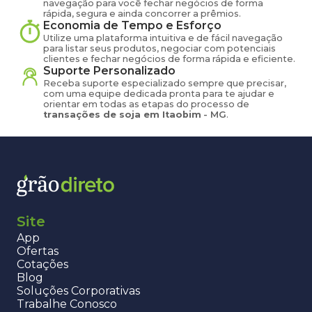
navegação para você fechar negócios de forma
rápida, segura e ainda concorrer a prêmios.
Economia de Tempo e Esforço
Utilize uma plataforma intuitiva e de fácil navegação
para listar seus produtos, negociar com potenciais
clientes e fechar negócios de forma rápida e eficiente.
Suporte Personalizado
Receba suporte especializado sempre que precisar,
com uma equipe dedicada pronta para te ajudar e
orientar em todas as etapas do processo de
transações de
soja
em
Itaobim
-
MG
.
Site
App
Ofertas
Cotações
Blog
Soluções Corporativas
Trabalhe Conosco