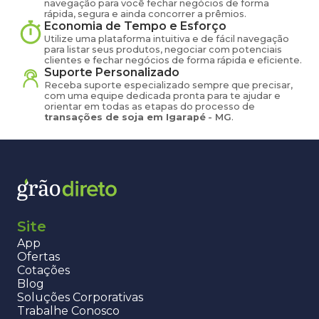
navegação para você fechar negócios de forma
rápida, segura e ainda concorrer a prêmios.
Economia de Tempo e Esforço
Utilize uma plataforma intuitiva e de fácil navegação
para listar seus produtos, negociar com potenciais
clientes e fechar negócios de forma rápida e eficiente.
Suporte Personalizado
Receba suporte especializado sempre que precisar,
com uma equipe dedicada pronta para te ajudar e
orientar em todas as etapas do processo de
transações de
soja
em
Igarapé
-
MG
.
Site
App
Ofertas
Cotações
Blog
Soluções Corporativas
Trabalhe Conosco